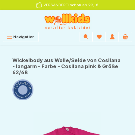
VERSANDFREI schon ab 99,-€
alt springen
Navigation
Wickelbody aus Wolle/Seide von Cosilana
- langarm - Farbe - Cosilana pink & Größe
62/68
Bildergalerie überspringen