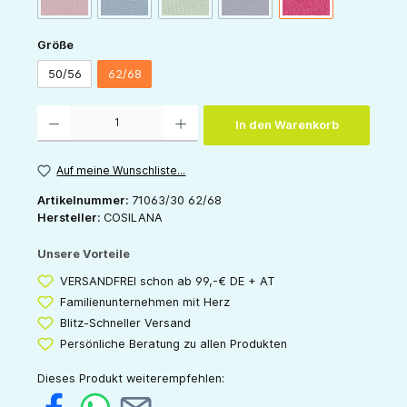
auswählen
Größe
50/56
62/68
Produkt Anzahl: Gib den gewünschten Wert ein oder benutze die Schaltflächen um die 
In den Warenkorb
Auf meine Wunschliste...
Artikelnummer:
71063/30 62/68
Hersteller:
COSILANA
Unsere Vorteile
VERSANDFREI schon ab 99,-€ DE + AT
Familienunternehmen mit Herz
Blitz-Schneller Versand
Persönliche Beratung zu allen Produkten
Dieses Produkt weiterempfehlen: