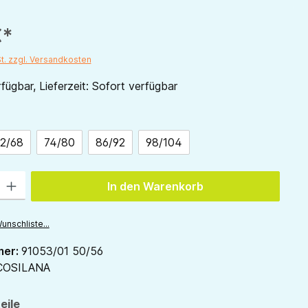
€*
St. zzgl. Versandkosten
fügbar, Lieferzeit: Sofort verfügbar
ählen
2/68
74/80
86/92
98/104
 Gib den gewünschten Wert ein oder benutze die Schaltflächen um die Anzah
In den Warenkorb
unschliste...
mer:
91053/01 50/56
COSILANA
eile