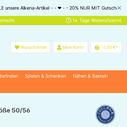
- - ❤ - - 20% NUR MIT Gutscheincode: AlkenaSSV - - ❤ - - Nur
gemacht
14 Tage Widerrufsrecht
Wunschzettel
Mein Konto
0,00 €*
lbefinden
Spielen & Schenken
Nähen & Basteln
röße 50/56