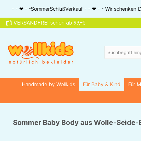
springen
Zur Hauptnavigation springen
lußVerkauf - - ❤ - - Wir schenken Dir 20% auf alle Seidenart
VERSANDFREI schon ab 99,-€
Handmade by Wollkids
Für Baby & Kind
Für 
Sommer Baby Body aus Wolle-Seide-Ba