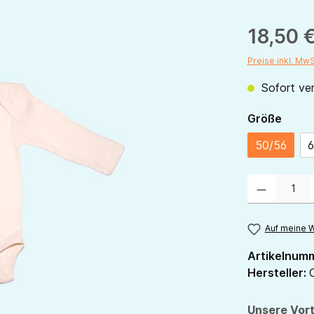
18,50 
Preise inkl. Mw
Sofort ver
ausw
Größe
50/56
6
Produkt Anzahl:
Auf meine W
Artikelnum
Hersteller:
Unsere Vort