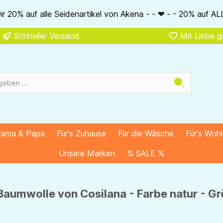
ikel von Akena - - ❤ - - 20% auf ALLE unsere Alkena-Artikel 
Schneller Versand
Mit Liebe 
Mama & Papa
Für's Zuhause
Für die Wäsche
Für's Woh
Unsere Marken
% SALE %
umwolle von Cosilana - Farbe natur - G