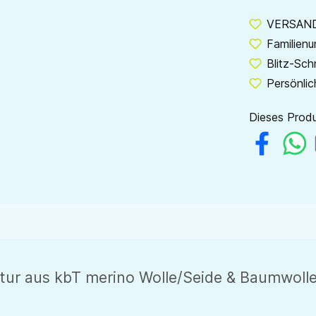
VERSANDF
Familien
Blitz-Sch
Persönlic
Dieses Produ
ur aus kbT merino Wolle/Seide & Baumwolle 