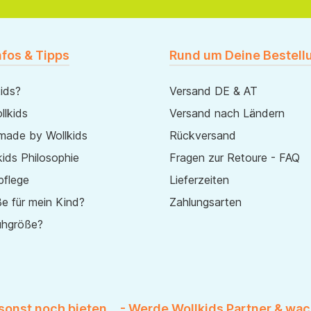
nfos & Tipps
Rund um Deine Bestell
ids?
Versand DE & AT
lkids
Versand nach Ländern
made by Wollkids
Rückversand
ids Philosophie
Fragen zur Retoure - FAQ
pflege
Lieferzeiten
e für mein Kind?
Zahlungsarten
uhgröße?
 sonst noch bieten... - Werde Wollkids Partner & wac