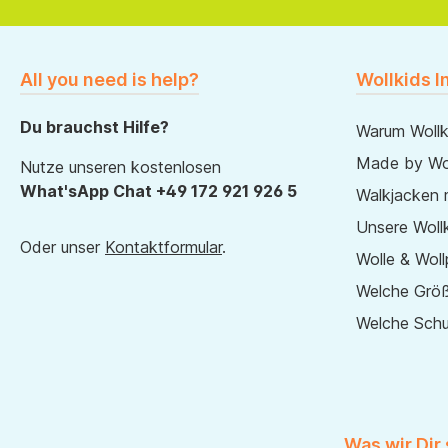
All you need is help?
Wollkids I
Du brauchst Hilfe?
Warum Wollk
Made by Wol
Nutze unseren kostenlosen
What'sApp Chat +49 172 921 926 5
Walkjacken 
Unsere Wollk
Oder unser
Kontaktformular
.
Wolle & Woll
Welche Größ
Welche Sch
Was wir Dir