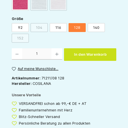
(Diese Option ist zurzeit nicht verfügbar.)
(Diese Option ist zurzeit nicht verfügbar.)
pink
grau
rose
auswählen
Größe
92
104
116
128
140
(Diese Option ist zurzeit nicht verfügbar.)
152
(Diese Option ist zurzeit nicht verfügbar.)
Produkt Anzahl: Gib den gewünschten Wert ein oder benutze die Schaltflächen um die 
In den Warenkorb
Auf meine Wunschliste...
Artikelnummer:
71211/08 128
Hersteller:
COSILANA
Unsere Vorteile
VERSANDFREI schon ab 99,-€ DE + AT
Familienunternehmen mit Herz
Blitz-Schneller Versand
Persönliche Beratung zu allen Produkten