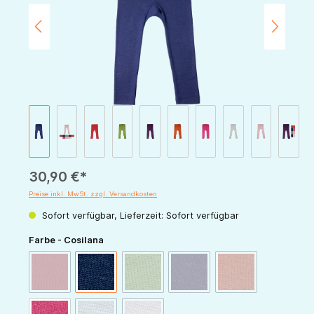
30,90 €*
Preise inkl. MwSt. zzgl. Versandkosten
Sofort verfügbar, Lieferzeit: Sofort verfügbar
auswählen
Farbe - Cosilana
(Diese Option ist zurzeit nicht verfügbar.)
(Diese Option ist zurzeit nicht verfügbar.)
(Diese Option ist zurzeit nicht v
(Diese Option ist zur
rot
marine
grün
pflaume
orange