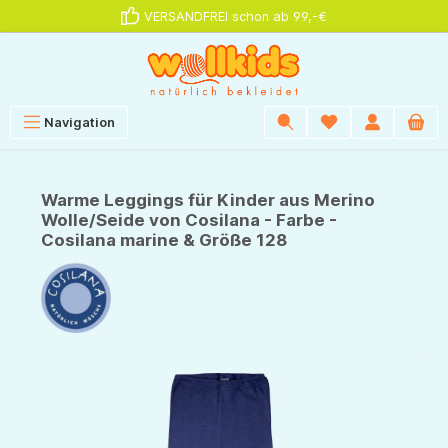
VERSANDFREI schon ab 99,-€
alt springen
Navigation
Warme Leggings für Kinder aus Merino
Wolle/Seide von Cosilana - Farbe -
Cosilana marine & Größe 128
Bildergalerie überspringen