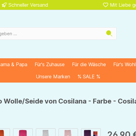
Schneller Versand
Mit Liebe 
Mama & Papa
Für's Zuhause
Für die Wäsche
Für's Woh
Unsere Marken
% SALE %
 Wolle/Seide von Cosilana - Farbe - Cosi
26,90 