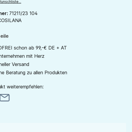
unschliste...
mer:
71211/23 104
COSILANA
eile
REI schon ab 99,-€ DE + AT
unternehmen mit Herz
neller Versand
he Beratung zu allen Produkten
kt weiterempfehlen: