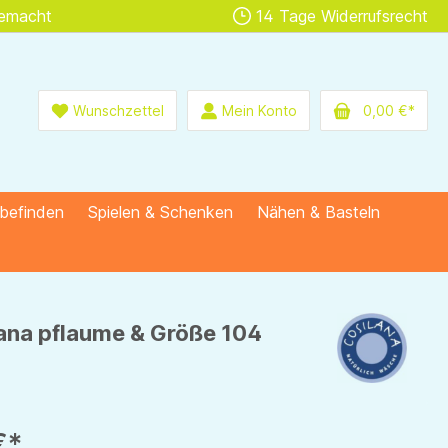
gemacht
14 Tage Widerrufsrecht
Wunschzettel
Mein Konto
0,00 €*
lbefinden
Spielen & Schenken
Nähen & Basteln
lana pflaume & Größe 104
€*