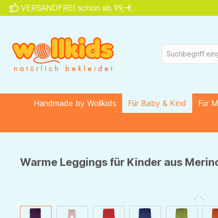
VERSANDFREI schon ab 99,-€
springen
Zur Hauptnavigation springen
Handmade by Wollkids
Für Baby & Kind
Für 
Warme Leggings für Kinder aus Merino
Bildergalerie überspringen