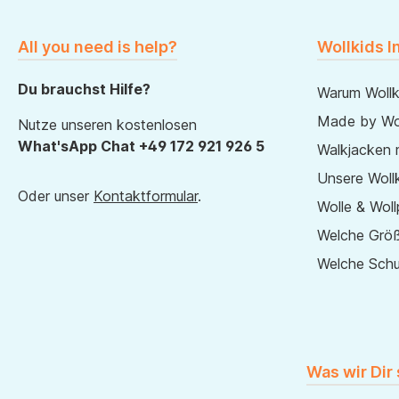
All you need is help?
Wollkids I
Du brauchst Hilfe?
Warum Wollk
Made by Wol
Nutze unseren kostenlosen
What'sApp Chat +49 172 921 926 5
Walkjacken 
Unsere Wollk
Oder unser
Kontaktformular
.
Wolle & Woll
Welche Größ
Welche Sch
Was wir Dir