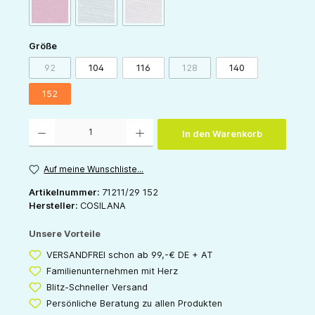
(Diese Option ist zurzeit nicht verfügbar.)
(Diese Option ist zurzeit nicht verfügbar.)
(Diese Option ist zurzeit nicht verfügbar.)
pink
grau
rose
auswählen
Größe
92
104
116
128
140
(Diese Option ist zurzeit nicht verfügbar.)
(Diese Option ist zurzeit nicht v
152
Produkt Anzahl: Gib den gewünschten Wert ein oder benutze die Schaltflächen um die 
In den Warenkorb
Auf meine Wunschliste...
Artikelnummer:
71211/29 152
Hersteller:
COSILANA
Unsere Vorteile
VERSANDFREI schon ab 99,-€ DE + AT
Familienunternehmen mit Herz
Blitz-Schneller Versand
Persönliche Beratung zu allen Produkten