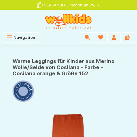
VERSANDFREI schon ab 99,-€
alt springen
Navigation
Warme Leggings für Kinder aus Merino
Wolle/Seide von Cosilana - Farbe -
Cosilana orange & Größe 152
Bildergalerie überspringen