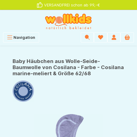
VERSANDFREI schon ab 99,-€
alt springen
Navigation
Baby Häubchen aus Wolle-Seide-
Baumwolle von Cosilana - Farbe - Cosilana
marine-meliert & Größe 62/68
Bildergalerie überspringen