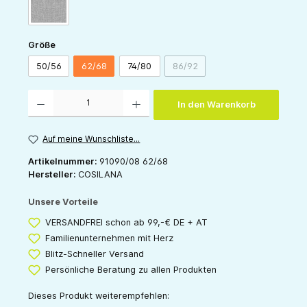
grau-meliert
auswählen
Größe
50/56
62/68
74/80
86/92
(Diese Option ist zurzeit nicht v
Produkt Anzahl: Gib den gewünschten Wert ein oder benutze die Schaltflächen um die 
In den Warenkorb
Auf meine Wunschliste...
Artikelnummer:
91090/08 62/68
Hersteller:
COSILANA
Unsere Vorteile
VERSANDFREI schon ab 99,-€ DE + AT
Familienunternehmen mit Herz
Blitz-Schneller Versand
Persönliche Beratung zu allen Produkten
Dieses Produkt weiterempfehlen: