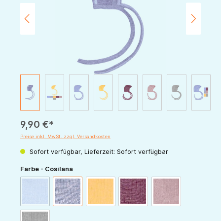
9,90 €*
Preise inkl. MwSt. zzgl. Versandkosten
Sofort verfügbar, Lieferzeit: Sofort verfügbar
auswählen
Farbe - Cosilana
(Diese Option ist zurzeit nicht verfügbar.)
blau-meliert
marine-meliert
gelb-meliert
weinrot-meliert
rosa-meliert