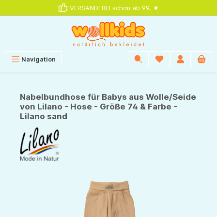
VERSANDFREI schon ab 99,-€
alt springen
Navigation
Nabelbundhose für Babys aus Wolle/Seide
von Lilano - Hose - Größe 74 & Farbe -
Lilano sand
Bildergalerie überspringen