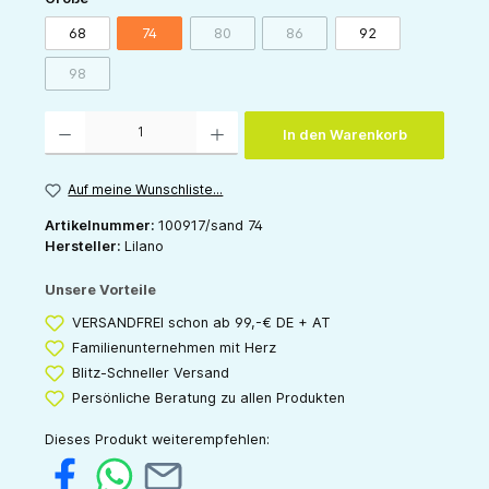
68
74
80
86
92
(Diese Option ist zurzeit nicht verfügbar.)
(Diese Option ist zurzeit nicht v
98
(Diese Option ist zurzeit nicht verfügbar.)
Produkt Anzahl: Gib den gewünschten Wert ein oder benutze die Schaltflächen um die 
In den Warenkorb
Auf meine Wunschliste...
Artikelnummer:
100917/sand 74
Hersteller:
Lilano
Unsere Vorteile
VERSANDFREI schon ab 99,-€ DE + AT
Familienunternehmen mit Herz
Blitz-Schneller Versand
Persönliche Beratung zu allen Produkten
Dieses Produkt weiterempfehlen: