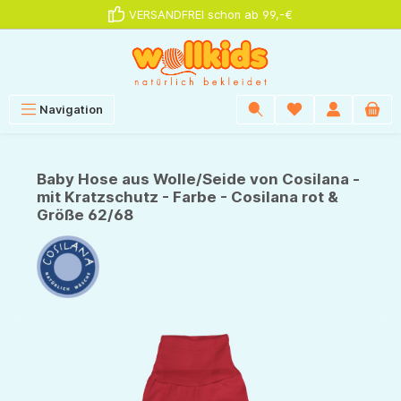
VERSANDFREI schon ab 99,-€
alt springen
Navigation
Baby Hose aus Wolle/Seide von Cosilana -
mit Kratzschutz - Farbe - Cosilana rot &
Größe 62/68
Bildergalerie überspringen