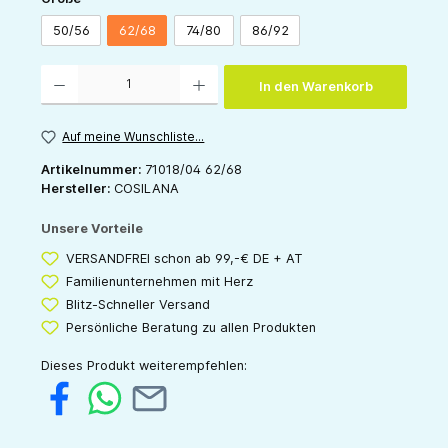
50/56
62/68
74/80
86/92
Produkt Anzahl: Gib den gewünschten Wert ein oder benutze die Schaltflächen um die 
In den Warenkorb
Auf meine Wunschliste...
Artikelnummer:
71018/04 62/68
Hersteller:
COSILANA
Unsere Vorteile
VERSANDFREI schon ab 99,-€ DE + AT
Familienunternehmen mit Herz
Blitz-Schneller Versand
Persönliche Beratung zu allen Produkten
Dieses Produkt weiterempfehlen: