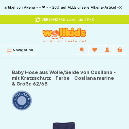
alt springen
l von Akena - - ❤ - - 20% auf ALLE unsere Alkena-Artikel - - ❤ - - 20% N
VERSANDFREI schon ab 99,-€
Navigation
Baby Hose aus Wolle/Seide von Cosilana -
mit Kratzschutz - Farbe - Cosilana marine
& Größe 62/68
Bildergalerie überspringen