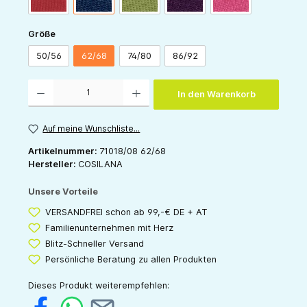
auswählen
Größe
50/56
62/68
74/80
86/92
Produkt Anzahl: Gib den gewünschten Wert ein oder benutze die Schaltflächen um die 
In den Warenkorb
Auf meine Wunschliste...
Artikelnummer:
71018/08 62/68
Hersteller:
COSILANA
Unsere Vorteile
VERSANDFREI schon ab 99,-€ DE + AT
Familienunternehmen mit Herz
Blitz-Schneller Versand
Persönliche Beratung zu allen Produkten
Dieses Produkt weiterempfehlen: