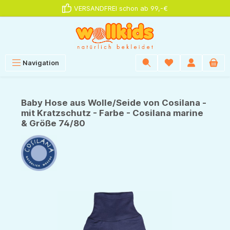
VERSANDFREI schon ab 99,-€
alt springen
Navigation
Baby Hose aus Wolle/Seide von Cosilana -
mit Kratzschutz - Farbe - Cosilana marine
& Größe 74/80
Bildergalerie überspringen