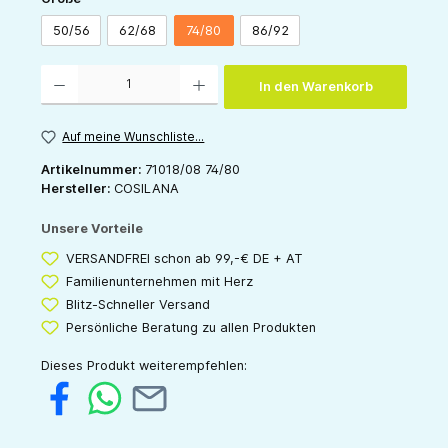
50/56
62/68
74/80
86/92
Produkt Anzahl: Gib den gewünschten Wert ein oder benutze die Schaltflächen um die 
In den Warenkorb
Auf meine Wunschliste...
Artikelnummer:
71018/08 74/80
Hersteller:
COSILANA
Unsere Vorteile
VERSANDFREI schon ab 99,-€ DE + AT
Familienunternehmen mit Herz
Blitz-Schneller Versand
Persönliche Beratung zu allen Produkten
Dieses Produkt weiterempfehlen: