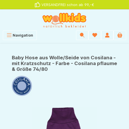
VERSANDFREI schon ab 99,-€
alt springen
Navigation
Baby Hose aus Wolle/Seide von Cosilana -
mit Kratzschutz - Farbe - Cosilana pflaume
& Größe 74/80
Bildergalerie überspringen