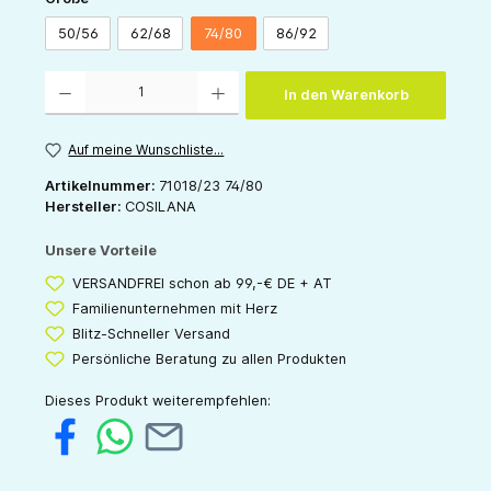
50/56
62/68
74/80
86/92
Produkt Anzahl: Gib den gewünschten Wert ein oder benutze die Schaltflächen um die 
In den Warenkorb
Auf meine Wunschliste...
Artikelnummer:
71018/23 74/80
Hersteller:
COSILANA
Unsere Vorteile
VERSANDFREI schon ab 99,-€ DE + AT
Familienunternehmen mit Herz
Blitz-Schneller Versand
Persönliche Beratung zu allen Produkten
Dieses Produkt weiterempfehlen: