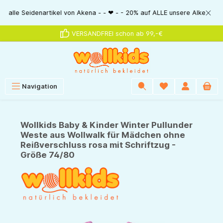
alt springen
Seidenartikel von Akena - - ❤ - - 20% auf ALLE unsere Alkena-Artikel - -
VERSANDFREI schon ab 99,-€
Navigation
Wollkids Baby & Kinder Winter Pullunder
Weste aus Wollwalk für Mädchen ohne
Reißverschluss rosa mit Schriftzug -
Größe 74/80