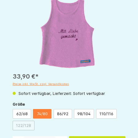
Bildergalerie überspringen
33,90 €*
Preise inkl. MwSt. zzgl. Versandkosten
Sofort verfügbar, Lieferzeit: Sofort verfügbar
auswählen
Größe
62/68
74/80
86/92
98/104
110/116
122/128
(Diese Option ist zurzeit nicht verfügbar.)
Produkt Anzahl: Gib den gewünschten Wert ein oder benutze die Schaltflächen um die 