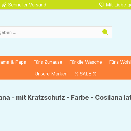
Schneller Versand
Mit Liebe 
Mama & Papa
Für's Zuhause
Für die Wäsche
Für's Woh
Unsere Marken
% SALE %
ana - mit Kratzschutz - Farbe - Cosilana l