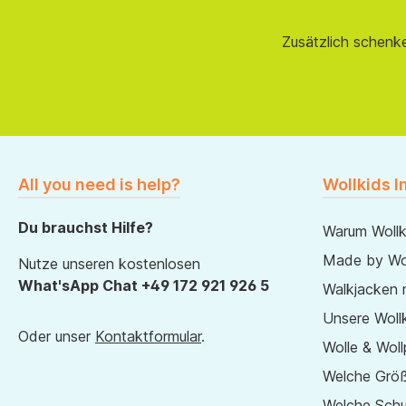
Zusätzlich schenk
All you need is help?
Wollkids I
Du brauchst Hilfe?
Warum Wollk
Made by Wol
Nutze unseren kostenlosen
What'sApp Chat +49 172 921 926 5
Walkjacken 
Unsere Wollk
Oder unser
Kontaktformular
.
Wolle & Woll
Welche Größ
Welche Sch