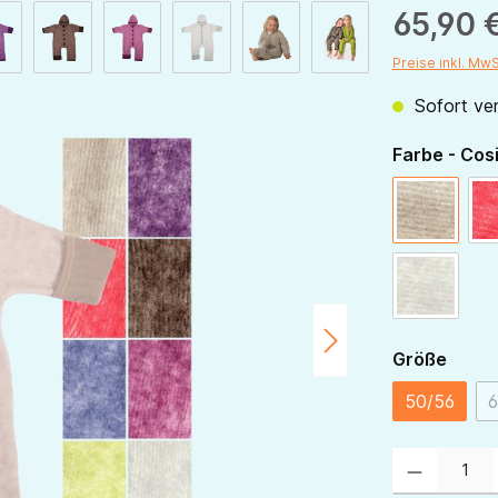
65,90 
Preise inkl. Mw
Sofort ver
Farbe - Cos
latte-ma
grau-mel
ausw
Größe
50/56
6
Produkt Anzahl: