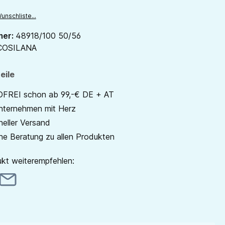
unschliste...
mer:
48918/100 50/56
COSILANA
eile
REI schon ab 99,-€ DE + AT
unternehmen mit Herz
neller Versand
he Beratung zu allen Produkten
kt weiterempfehlen: