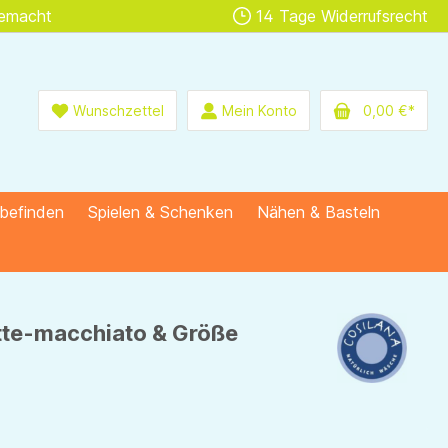
gemacht
14 Tage Widerrufsrecht
Wunschzettel
Mein Konto
0,00 €*
lbefinden
Spielen & Schenken
Nähen & Basteln
atte-macchiato & Größe