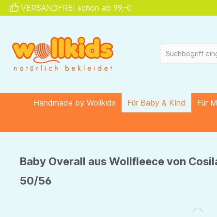
VERSANDFREI schon ab 99,-€
springen
Zur Hauptnavigation springen
Handmade by Wollkids
Für Baby & Kind
Für 
Baby Overall aus Wollfleece von Cosil
50/56