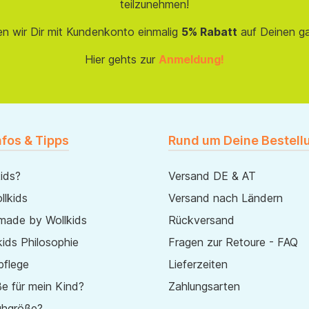
teilzunehmen!
en wir Dir mit Kundenkonto einmalig
5% Rabatt
auf Deinen g
Hier gehts zur
Anmeldung!
nfos & Tipps
Rund um Deine Bestell
ids?
Versand DE & AT
lkids
Versand nach Ländern
made by Wollkids
Rückversand
ids Philosophie
Fragen zur Retoure - FAQ
pflege
Lieferzeiten
e für mein Kind?
Zahlungsarten
uhgröße?