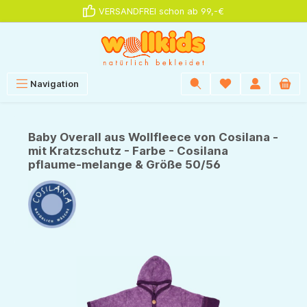
VERSANDFREI schon ab 99,-€
alt springen
Navigation
Baby Overall aus Wollfleece von Cosilana -
mit Kratzschutz - Farbe - Cosilana
pflaume-melange & Größe 50/56
Bildergalerie überspringen