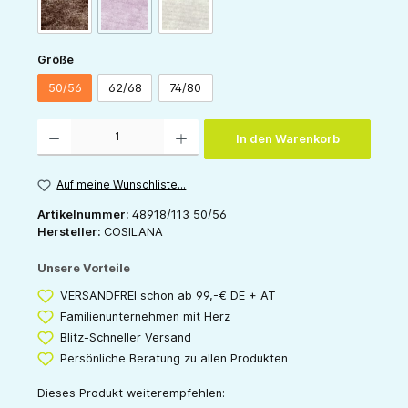
(Diese Option ist zurzeit nicht verfügbar.)
schoko-melange
weinrot-melange
grau-melange
auswählen
Größe
50/56
62/68
74/80
Produkt Anzahl: Gib den gewünschten Wert ein oder benutze die Schaltflächen um die 
In den Warenkorb
Auf meine Wunschliste...
Artikelnummer:
48918/113 50/56
Hersteller:
COSILANA
Unsere Vorteile
VERSANDFREI schon ab 99,-€ DE + AT
Familienunternehmen mit Herz
Blitz-Schneller Versand
Persönliche Beratung zu allen Produkten
Dieses Produkt weiterempfehlen: