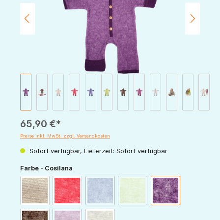
65,90 €*
Preise inkl. MwSt. zzgl. Versandkosten
Sofort verfügbar, Lieferzeit: Sofort verfügbar
auswählen
Farbe - Cosilana
(Diese Option ist zurzeit nicht verfügbar.)
(Diese Option ist zurzeit nicht v
latte-macchiato
rot-melange
marine-melange
grün-melange
pflaume-melange