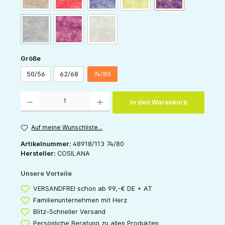
(Diese Option ist zurzeit nicht verfügbar.)
schoko-melange
weinrot-melange
grau-melange
auswählen
Größe
50/56
62/68
74/80
Produkt Anzahl: Gib den gewünschten Wert ein oder benutze die Schaltflächen um die 
In den Warenkorb
Auf meine Wunschliste...
Artikelnummer:
48918/113 74/80
Hersteller:
COSILANA
Unsere Vorteile
VERSANDFREI schon ab 99,-€ DE + AT
Familienunternehmen mit Herz
Blitz-Schneller Versand
Persönliche Beratung zu allen Produkten