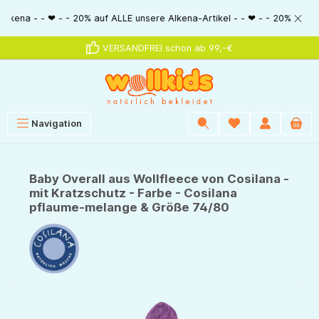
alt springen
- - ❤ - - 20% auf ALLE unsere Alkena-Artikel - - ❤ - - 20% NUR MIT Gutsc
VERSANDFREI schon ab 99,-€
Navigation
Baby Overall aus Wollfleece von Cosilana -
mit Kratzschutz - Farbe - Cosilana
pflaume-melange & Größe 74/80
Bildergalerie überspringen