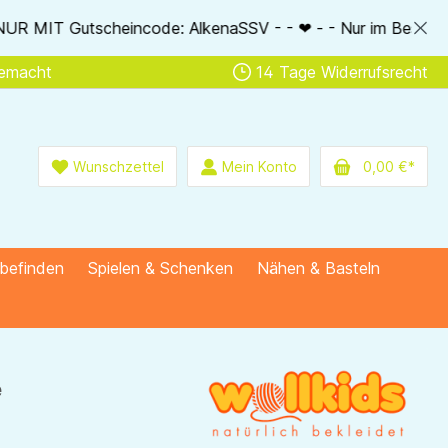
naSSV - - ❤ - - Nur im Bestellablauf direkt einlösbar - - ❤ 
gemacht
14 Tage Widerrufsrecht
Wunschzettel
Mein Konto
0,00 €*
lbefinden
Spielen & Schenken
Nähen & Basteln
e