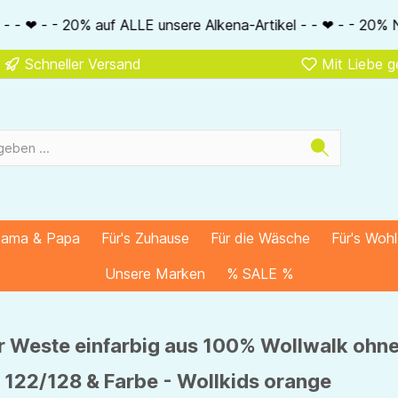
ere Alkena-Artikel - - ❤ - - 20% NUR MIT Gutscheincode: Alke
Schneller Versand
Mit Liebe 
Mama & Papa
Für's Zuhause
Für die Wäsche
Für's Woh
Unsere Marken
% SALE %
r Weste einfarbig aus 100% Wollwalk ohn
 122/128 & Farbe - Wollkids orange