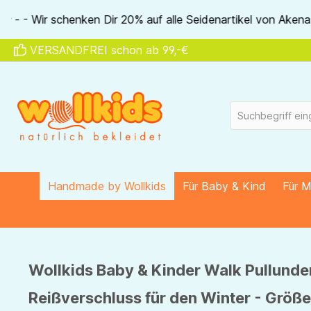
springen
Zur Hauptnavigation springen
 auf alle Seidenartikel von Akena - - ❤ - - 20% auf ALLE uns
VERSANDFREI schon ab 99,-€
Handmade by Wollkids
Für Baby & Kind
Für 
Wollkids Baby & Kinder Walk Pullunde
Reißverschluss für den Winter - Größe