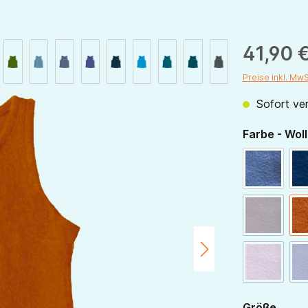
41,90 
Preise inkl. Mw
Sofort ver
Farbe - Woll
blau
bordeau
(Diese Opt
altrosa
(Diese Opt
ausw
Größe