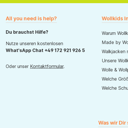
All you need is help?
Wollkids I
Du brauchst Hilfe?
Warum Wollk
Made by Wol
Nutze unseren kostenlosen
What'sApp Chat +49 172 921 926 5
Walkjacken 
Unsere Wollk
Oder unser
Kontaktformular
.
Wolle & Woll
Welche Größ
Welche Sch
Was wir Dir