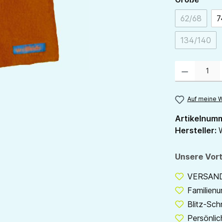
62/68
7
(Diese Opt
134/140
(Diese O
Produkt Anzahl:
Auf meine W
Artikelnum
Hersteller:
Unsere Vort
VERSANDF
Familien
Blitz-Sch
Persönlic