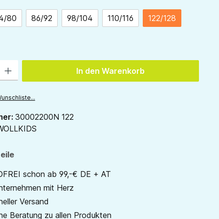
4/80
86/92
98/104
110/116
122/128
ion ist zurzeit nicht verfügbar.)
ption ist zurzeit nicht verfügbar.)
 Gib den gewünschten Wert ein oder benutze die Schaltflächen um die Anzah
In den Warenkorb
unschliste...
mer:
30002200N 122
WOLLKIDS
eile
REI schon ab 99,-€ DE + AT
unternehmen mit Herz
neller Versand
he Beratung zu allen Produkten