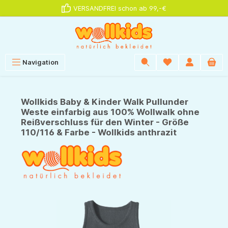
VERSANDFREI schon ab 99,-€
alt springen
Navigation
Wollkids Baby & Kinder Walk Pullunder
Weste einfarbig aus 100% Wollwalk ohne
Reißverschluss für den Winter - Größe
110/116 & Farbe - Wollkids anthrazit
Bildergalerie überspringen