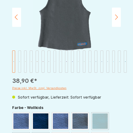
38,90 €*
Preise inkl. MwSt. zzgl. Versandkosten
Sofort verfügbar, Lieferzeit: Sofort verfügbar
auswählen
Farbe - Wollkids
(Diese Option ist zur
blau
navy
taubenblau
blaugrau
petrol