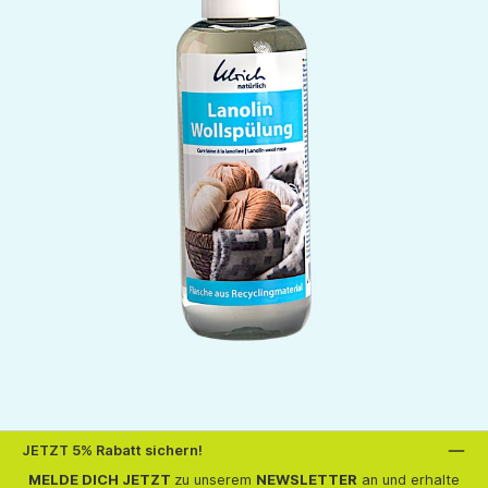
JETZT 5% Rabatt sichern!
MELDE DICH JETZT
zu unserem
NEWSLETTER
an und erhalte