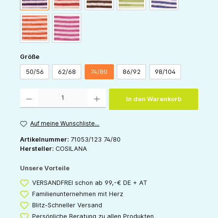
orange-natur
pink-natur
auswählen
Größe
50/56
62/68
74/80
86/92
98/104
Produkt Anzahl: Gib den gewünschten Wert ein oder benutze die Schaltflächen um die 
In den Warenkorb
Auf meine Wunschliste...
Artikelnummer:
71053/123 74/80
Hersteller:
COSILANA
Unsere Vorteile
VERSANDFREI schon ab 99,-€ DE + AT
Familienunternehmen mit Herz
Blitz-Schneller Versand
Persönliche Beratung zu allen Produkten