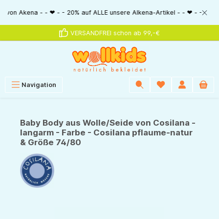
alt springen
kena - - ❤ - - 20% auf ALLE unsere Alkena-Artikel - - ❤ - - 20% NUR MIT 
VERSANDFREI schon ab 99,-€
Navigation
Baby Body aus Wolle/Seide von Cosilana -
langarm - Farbe - Cosilana pflaume-natur
& Größe 74/80
Bildergalerie überspringen