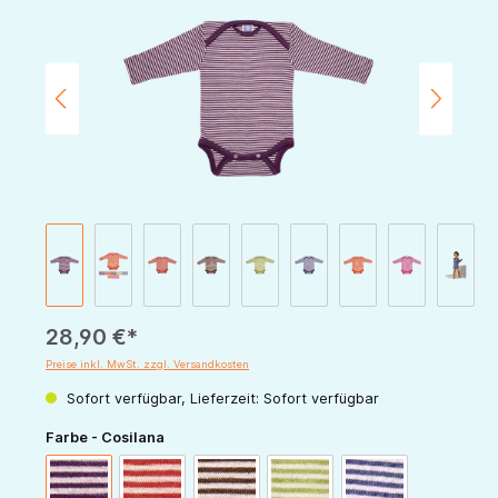
28,90 €*
Preise inkl. MwSt. zzgl. Versandkosten
Sofort verfügbar, Lieferzeit: Sofort verfügbar
auswählen
Farbe - Cosilana
pflaume-natur
rot-natur
schoko-natur
grün-natur
marine-natur