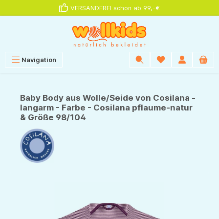
VERSANDFREI schon ab 99,-€
alt springen
Navigation
Baby Body aus Wolle/Seide von Cosilana -
langarm - Farbe - Cosilana pflaume-natur
& Größe 98/104
Bildergalerie überspringen