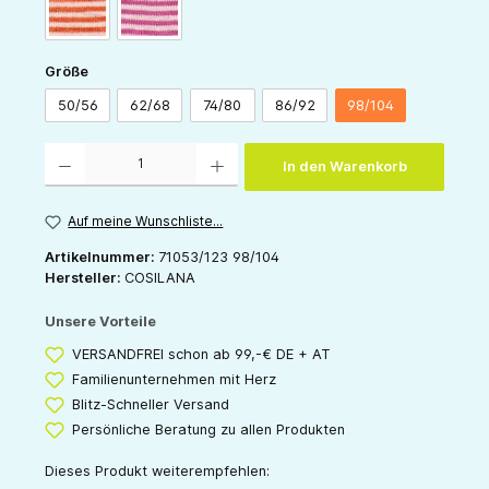
orange-natur
pink-natur
auswählen
Größe
50/56
62/68
74/80
86/92
98/104
Produkt Anzahl: Gib den gewünschten Wert ein oder benutze die Schaltflächen um die 
In den Warenkorb
Auf meine Wunschliste...
Artikelnummer:
71053/123 98/104
Hersteller:
COSILANA
Unsere Vorteile
VERSANDFREI schon ab 99,-€ DE + AT
Familienunternehmen mit Herz
Blitz-Schneller Versand
Persönliche Beratung zu allen Produkten
Dieses Produkt weiterempfehlen: