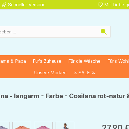
Schneller Versand
Mit Liebe 
Mama & Papa
Für's Zuhause
Für die Wäsche
Für's Woh
Unsere Marken
% SALE %
a - langarm - Farbe - Cosilana rot-natur
27,90 