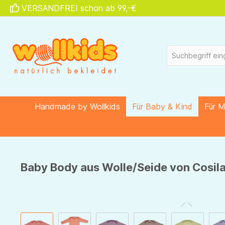
VERSANDFREI schon ab 99,-€
springen
Zur Hauptnavigation springen
Handmade by Wollkids
Für Baby & Kind
Für 
Baby Body aus Wolle/Seide von Cosilan
Bildergalerie überspringen