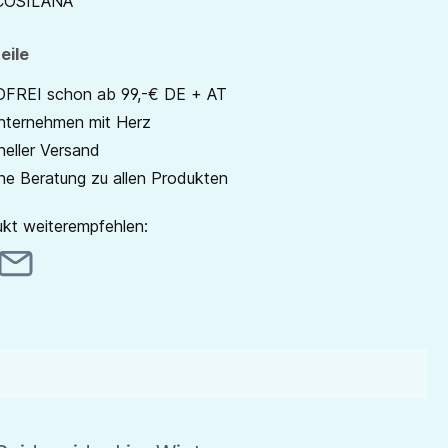
COSILANA
eile
REI schon ab 99,-€ DE + AT
unternehmen mit Herz
neller Versand
he Beratung zu allen Produkten
kt weiterempfehlen: