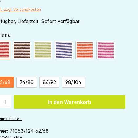
St. zzgl. Versandkosten
fügbar, Lieferzeit: Sofort verfügbar
auswählen
ilana
natur
rot-natur
schoko-natur
grün-natur
marine-natur
orange-natur
pink-natur
ählen
2/68
74/80
86/92
98/104
 Gib den gewünschten Wert ein oder benutze die Schaltflächen um die Anzah
In den Warenkorb
unschliste...
mer:
71053/124 62/68