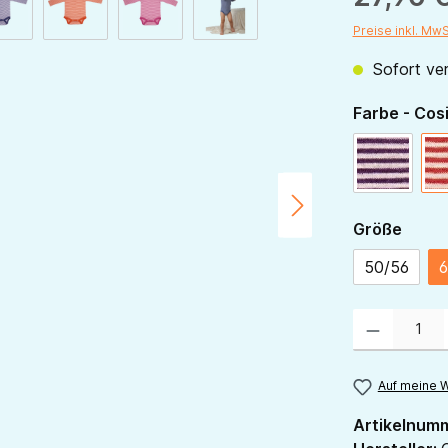
Preise inkl. Mw
Sofort ver
Farbe - Cos
pflaume-
ausw
Größe
50/56
6
Produkt Anzahl:
Auf meine W
Artikelnum