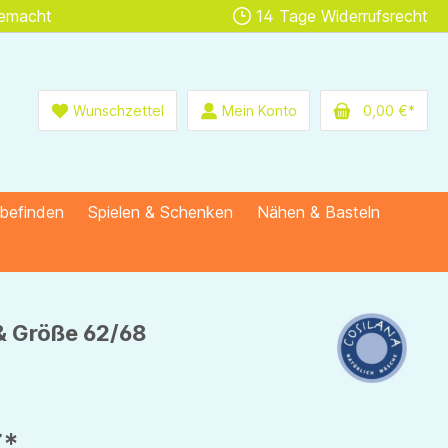
gemacht
14 Tage Widerrufsrecht
Wunschzettel
Mein Konto
0,00 €*
lbefinden
Spielen & Schenken
Nähen & Basteln
 & Größe 62/68
€*