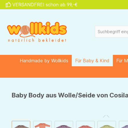
VERSANDFREI schon ab 99,-€
springen
Zur Hauptnavigation springen
Handmade by Wollkids
Für Baby & Kind
Für 
Baby Body aus Wolle/Seide von Cosila
Bildergalerie überspringen