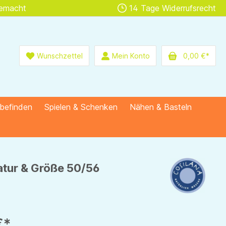
gemacht
14 Tage Widerrufsrecht
Wunschzettel
Mein Konto
0,00 €*
lbefinden
Spielen & Schenken
Nähen & Basteln
atur & Größe 50/56
€*