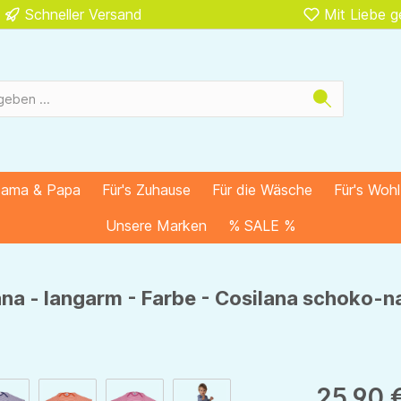
Schneller Versand
Mit Liebe 
Mama & Papa
Für's Zuhause
Für die Wäsche
Für's Woh
Unsere Marken
% SALE %
na - langarm - Farbe - Cosilana schoko-n
25,90 