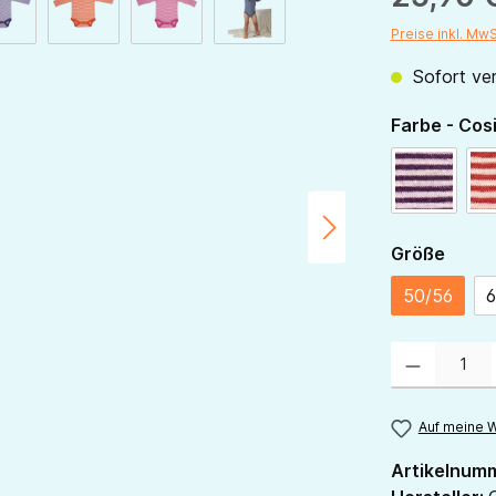
Preise inkl. Mw
Sofort ver
Farbe - Cos
pflaume-
ausw
Größe
50/56
6
Produkt Anzahl:
Auf meine W
Artikelnum