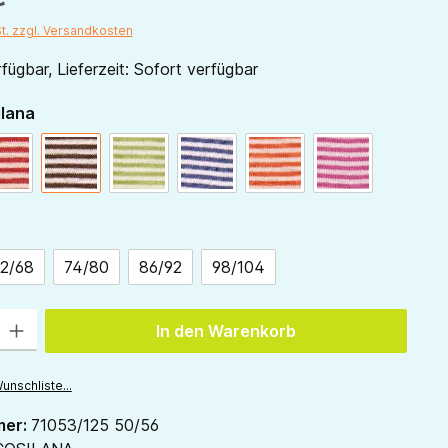
St. zzgl. Versandkosten
fügbar, Lieferzeit: Sofort verfügbar
auswählen
ilana
natur
rot-natur
schoko-natur
grün-natur
marine-natur
orange-natur
pink-natur
ählen
2/68
74/80
86/92
98/104
 Gib den gewünschten Wert ein oder benutze die Schaltflächen um die Anzah
In den Warenkorb
unschliste...
mer:
71053/125 50/56