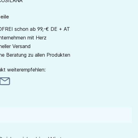
COSILANA
eile
REI schon ab 99,-€ DE + AT
unternehmen mit Herz
neller Versand
he Beratung zu allen Produkten
kt weiterempfehlen: