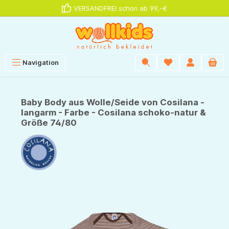
VERSANDFREI schon ab 99,-€
alt springen
Navigation
Baby Body aus Wolle/Seide von Cosilana -
langarm - Farbe - Cosilana schoko-natur &
Größe 74/80
Bildergalerie überspringen