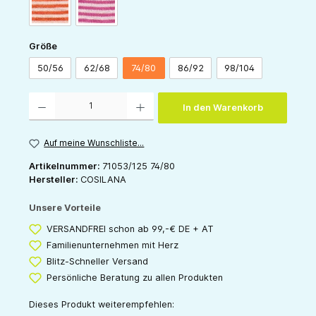
orange-natur
pink-natur
auswählen
Größe
50/56
62/68
74/80
86/92
98/104
Produkt Anzahl: Gib den gewünschten Wert ein oder benutze die Schaltflächen um die 
In den Warenkorb
Auf meine Wunschliste...
Artikelnummer:
71053/125 74/80
Hersteller:
COSILANA
Unsere Vorteile
VERSANDFREI schon ab 99,-€ DE + AT
Familienunternehmen mit Herz
Blitz-Schneller Versand
Persönliche Beratung zu allen Produkten
Dieses Produkt weiterempfehlen: