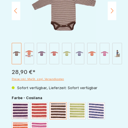
28,90 €*
Preise inkl. MwSt. zzgl. Versandkosten
Sofort verfügbar, Lieferzeit: Sofort verfügbar
auswählen
Farbe - Cosilana
pflaume-natur
rot-natur
schoko-natur
grün-natur
marine-natur