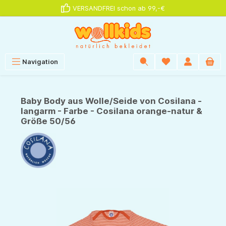
VERSANDFREI schon ab 99,-€
alt springen
Navigation
Baby Body aus Wolle/Seide von Cosilana -
langarm - Farbe - Cosilana orange-natur &
Größe 50/56
Bildergalerie überspringen