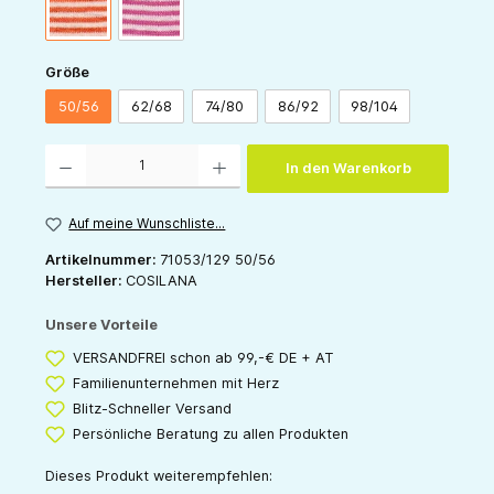
orange-natur
pink-natur
auswählen
Größe
50/56
62/68
74/80
86/92
98/104
Produkt Anzahl: Gib den gewünschten Wert ein oder benutze die Schaltflächen um die 
In den Warenkorb
Auf meine Wunschliste...
Artikelnummer:
71053/129 50/56
Hersteller:
COSILANA
Unsere Vorteile
VERSANDFREI schon ab 99,-€ DE + AT
Familienunternehmen mit Herz
Blitz-Schneller Versand
Persönliche Beratung zu allen Produkten
Dieses Produkt weiterempfehlen: