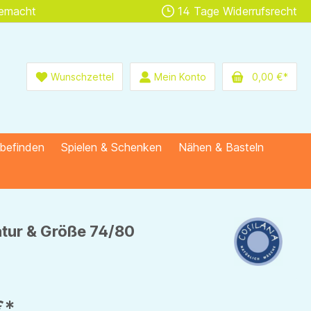
gemacht
14 Tage Widerrufsrecht
Wunschzettel
Mein Konto
0,00 €*
lbefinden
Spielen & Schenken
Nähen & Basteln
atur & Größe 74/80
€*