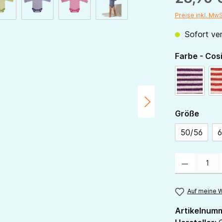
Preise inkl. Mw
Sofort ver
Farbe - Cos
pflaume-
ausw
Größe
50/56
6
Produkt Anzahl:
Auf meine W
Artikelnum