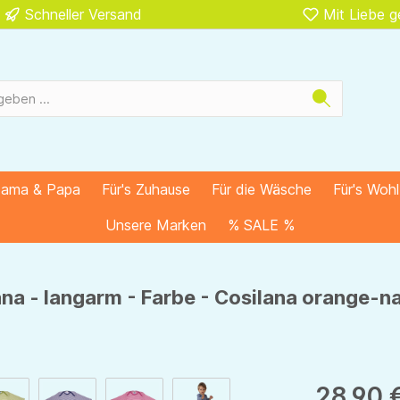
Schneller Versand
Mit Liebe 
Mama & Papa
Für's Zuhause
Für die Wäsche
Für's Woh
Unsere Marken
% SALE %
na - langarm - Farbe - Cosilana orange-n
28,90 