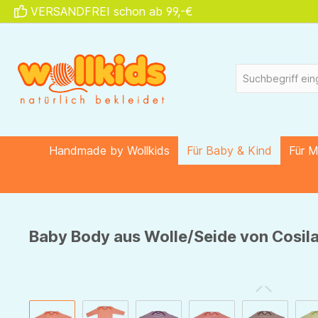
VERSANDFREI schon ab 99,-€
springen
Zur Hauptnavigation springen
Handmade by Wollkids
Für Baby & Kind
Für 
Baby Body aus Wolle/Seide von Cosila
Bildergalerie überspringen