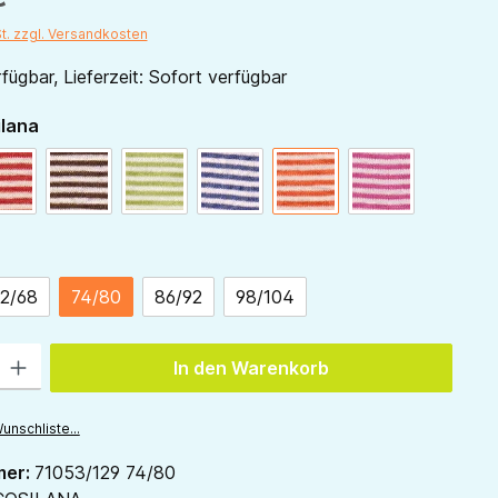
St. zzgl. Versandkosten
fügbar, Lieferzeit: Sofort verfügbar
auswählen
ilana
natur
rot-natur
schoko-natur
grün-natur
marine-natur
orange-natur
pink-natur
ählen
2/68
74/80
86/92
98/104
 Gib den gewünschten Wert ein oder benutze die Schaltflächen um die Anzah
In den Warenkorb
unschliste...
mer:
71053/129 74/80