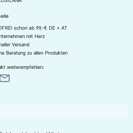
COSILANA
eile
REI schon ab 99,-€ DE + AT
unternehmen mit Herz
neller Versand
he Beratung zu allen Produkten
kt weiterempfehlen: