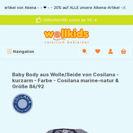
alt springen
l von Akena - - ❤ - - 20% auf ALLE unsere Alkena-Artikel - - ❤ - - 20% N
VERSANDFREI schon ab 99,-€
Navigation
Baby Body aus Wolle/Seide von Cosilana -
kurzarm - Farbe - Cosilana marine-natur &
Größe 86/92
Bildergalerie überspringen