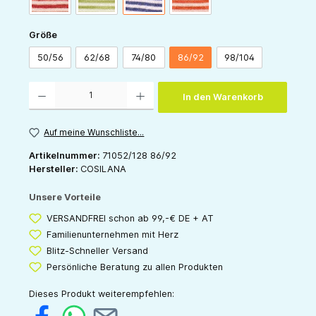
auswählen
Größe
50/56
62/68
74/80
86/92
98/104
Produkt Anzahl: Gib den gewünschten Wert ein oder benutze die Schaltflächen um die 
In den Warenkorb
Auf meine Wunschliste...
Artikelnummer:
71052/128 86/92
Hersteller:
COSILANA
Unsere Vorteile
VERSANDFREI schon ab 99,-€ DE + AT
Familienunternehmen mit Herz
Blitz-Schneller Versand
Persönliche Beratung zu allen Produkten
Dieses Produkt weiterempfehlen: