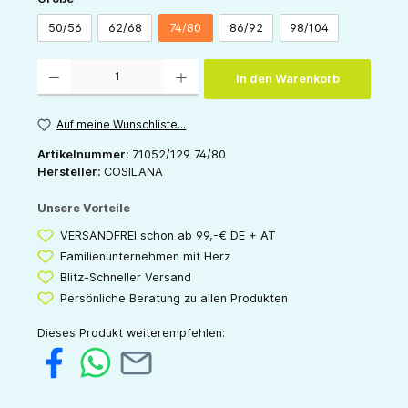
50/56
62/68
74/80
86/92
98/104
Produkt Anzahl: Gib den gewünschten Wert ein oder benutze die Schaltflächen um die 
In den Warenkorb
Auf meine Wunschliste...
Artikelnummer:
71052/129 74/80
Hersteller:
COSILANA
Unsere Vorteile
VERSANDFREI schon ab 99,-€ DE + AT
Familienunternehmen mit Herz
Blitz-Schneller Versand
Persönliche Beratung zu allen Produkten
Dieses Produkt weiterempfehlen: