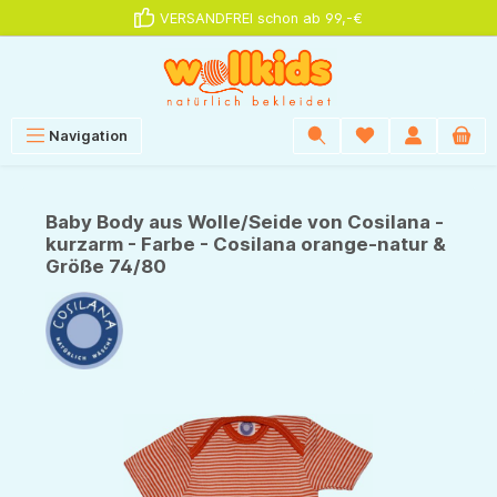
VERSANDFREI schon ab 99,-€
alt springen
Navigation
Baby Body aus Wolle/Seide von Cosilana -
kurzarm - Farbe - Cosilana orange-natur &
Größe 74/80
Bildergalerie überspringen