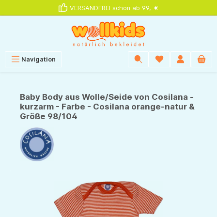
VERSANDFREI schon ab 99,-€
alt springen
Navigation
Baby Body aus Wolle/Seide von Cosilana -
kurzarm - Farbe - Cosilana orange-natur &
Größe 98/104
Bildergalerie überspringen