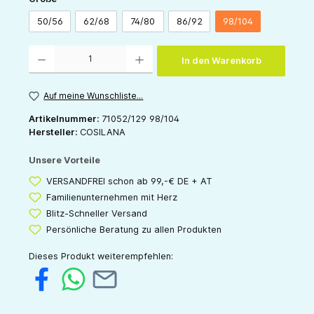
50/56
62/68
74/80
86/92
98/104
Produkt Anzahl: Gib den gewünschten Wert ein oder benutze die Schaltflächen um die 
In den Warenkorb
Auf meine Wunschliste...
Artikelnummer:
71052/129 98/104
Hersteller:
COSILANA
Unsere Vorteile
VERSANDFREI schon ab 99,-€ DE + AT
Familienunternehmen mit Herz
Blitz-Schneller Versand
Persönliche Beratung zu allen Produkten
Dieses Produkt weiterempfehlen: