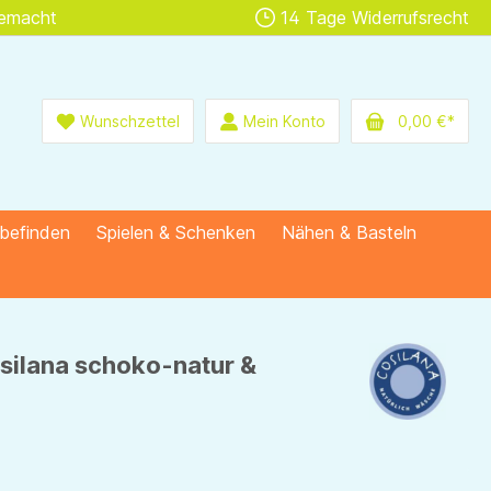
gemacht
14 Tage Widerrufsrecht
Wunschzettel
Mein Konto
0,00 €*
lbefinden
Spielen & Schenken
Nähen & Basteln
silana schoko-natur &