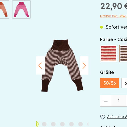
22,90 
Preise inkl. Mw
Sofort ver
Farbe - Cos
rot-natur
ausw
Größe
50/56
6
Produkt Anzahl:
Auf meine W