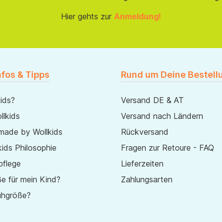
Hier gehts zur
Anmeldung!
nfos & Tipps
Rund um Deine Bestell
ids?
Versand DE & AT
lkids
Versand nach Ländern
made by Wollkids
Rückversand
ids Philosophie
Fragen zur Retoure - FAQ
pflege
Lieferzeiten
e für mein Kind?
Zahlungsarten
uhgröße?