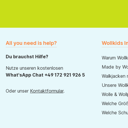
All you need is help?
Wollkids I
Du brauchst Hilfe?
Warum Wollk
Made by Wol
Nutze unseren kostenlosen
What'sApp Chat +49 172 921 926 5
Walkjacken 
Unsere Wollk
Oder unser
Kontaktformular
.
Wolle & Woll
Welche Größ
Welche Sch