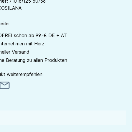
mer:
71016/125 50/56
COSILANA
eile
REI schon ab 99,-€ DE + AT
unternehmen mit Herz
neller Versand
he Beratung zu allen Produkten
kt weiterempfehlen: