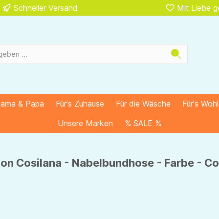
Schneller Versand
Mit Liebe 
Mama & Papa
Für's Zuhause
Für die Wäsche
Für's Woh
Unsere Marken
% SALE %
on Cosilana - Nabelbundhose - Farbe - Co