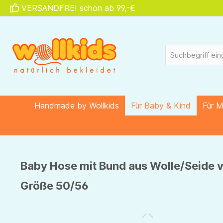
VERSANDFREI schon ab 99,-€
springen
Zur Hauptnavigation springen
Handmade by Wollkids
Für Baby & Kind
Für 
Baby Hose mit Bund aus Wolle/Seide v
Größe 50/56