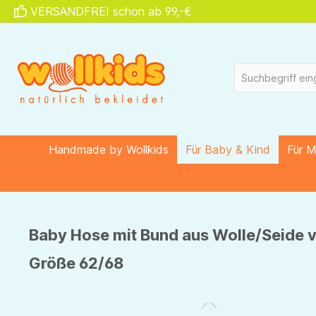
VERSANDFREI schon ab 99,-€
springen
Zur Hauptnavigation springen
Handmade by Wollkids
Für Baby & Kind
Für 
Baby Hose mit Bund aus Wolle/Seide v
Größe 62/68