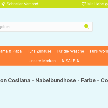
Schneller Versand
Mit Liebe 
Mama & Papa
Für's Zuhause
Für die Wäsche
Für's Woh
Unsere Marken
% SALE %
on Cosilana - Nabelbundhose - Farbe - Co