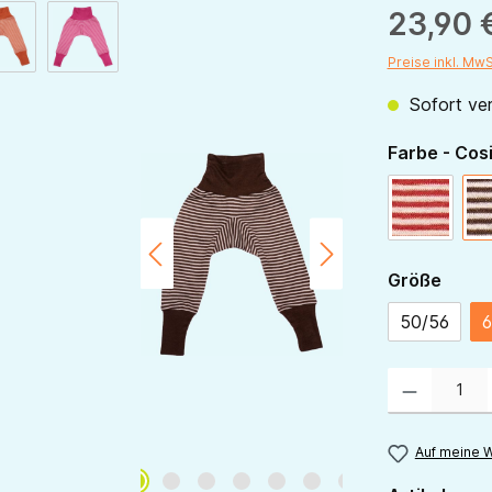
23,90 
Preise inkl. Mw
Sofort ver
Farbe - Cos
rot-natur
ausw
Größe
50/56
6
Produkt Anzahl:
Auf meine W