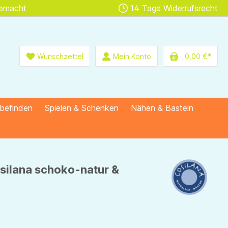
gemacht
14 Tage Widerrufsrecht
Wunschzettel
Mein Konto
0,00 €*
lbefinden
Spielen & Schenken
Nähen & Basteln
silana schoko-natur &