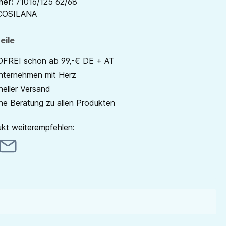
mer:
71016/125 62/68
COSILANA
eile
REI schon ab 99,-€ DE + AT
unternehmen mit Herz
neller Versand
he Beratung zu allen Produkten
kt weiterempfehlen: