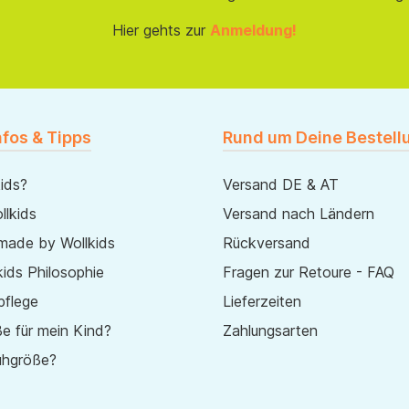
Hier gehts zur
Anmeldung!
nfos & Tipps
Rund um Deine Bestell
ids?
Versand DE & AT
lkids
Versand nach Ländern
made by Wollkids
Rückversand
ids Philosophie
Fragen zur Retoure - FAQ
pflege
Lieferzeiten
e für mein Kind?
Zahlungsarten
uhgröße?