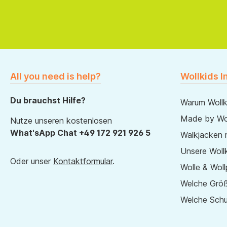
All you need is help?
Wollkids I
Du brauchst Hilfe?
Warum Wollk
Made by Wol
Nutze unseren kostenlosen
What'sApp Chat +49 172 921 926 5
Walkjacken 
Unsere Wollk
Oder unser
Kontaktformular
.
Wolle & Woll
Welche Größ
Welche Sch