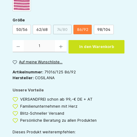
pink-natur
auswählen
Größe
50/56
62/68
74/80
86/92
98/104
(Diese Option ist zurzeit nicht verfügbar.)
Produkt Anzahl: Gib den gewünschten Wert ein oder benutze die Schaltflächen um die 
In den Warenkorb
Auf meine Wunschliste...
Artikelnummer:
71016/125 86/92
Hersteller:
COSILANA
Unsere Vorteile
VERSANDFREI schon ab 99,-€ DE + AT
Familienunternehmen mit Herz
Blitz-Schneller Versand
Persönliche Beratung zu allen Produkten
Dieses Produkt weiterempfehlen: