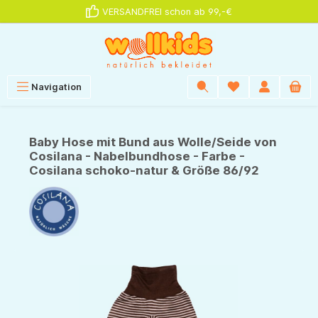
VERSANDFREI schon ab 99,-€
alt springen
Navigation
Baby Hose mit Bund aus Wolle/Seide von
Cosilana - Nabelbundhose - Farbe -
Cosilana schoko-natur & Größe 86/92
Bildergalerie überspringen