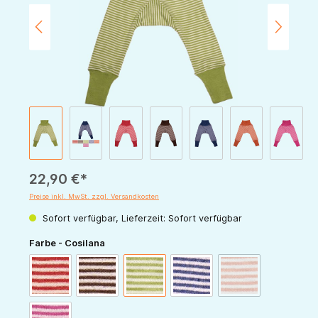
22,90 €*
Preise inkl. MwSt. zzgl. Versandkosten
Sofort verfügbar, Lieferzeit: Sofort verfügbar
auswählen
Farbe - Cosilana
(Diese Option ist zur
rot-natur
schoko-natur
grün-natur
marine-natur
orange-natur