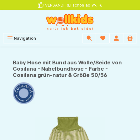
VERSANDFREI schon ab 99,-€
alt springen
Navigation
Baby Hose mit Bund aus Wolle/Seide von
Cosilana - Nabelbundhose - Farbe -
Cosilana grün-natur & Größe 50/56
Bildergalerie überspringen