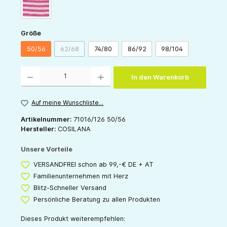
pink-natur
auswählen
Größe
50/56
62/68
74/80
86/92
98/104
(Diese Option ist zurzeit nicht verfügbar.)
Produkt Anzahl: Gib den gewünschten Wert ein oder benutze die Schaltflächen um die 
In den Warenkorb
Auf meine Wunschliste...
Artikelnummer:
71016/126 50/56
Hersteller:
COSILANA
Unsere Vorteile
VERSANDFREI schon ab 99,-€ DE + AT
Familienunternehmen mit Herz
Blitz-Schneller Versand
Persönliche Beratung zu allen Produkten
Dieses Produkt weiterempfehlen: