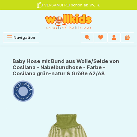
VERSANDFREI schon ab 99,-€
alt springen
Navigation
Baby Hose mit Bund aus Wolle/Seide von
Cosilana - Nabelbundhose - Farbe -
Cosilana grün-natur & Größe 62/68
Bildergalerie überspringen