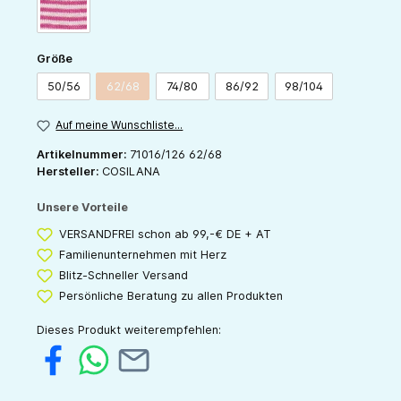
pink-natur
auswählen
Größe
50/56
62/68
74/80
86/92
98/104
(Diese Option ist zurzeit nicht verfügbar.)
Auf meine Wunschliste...
Artikelnummer:
71016/126 62/68
Hersteller:
COSILANA
Unsere Vorteile
VERSANDFREI schon ab 99,-€ DE + AT
Familienunternehmen mit Herz
Blitz-Schneller Versand
Persönliche Beratung zu allen Produkten
Dieses Produkt weiterempfehlen: