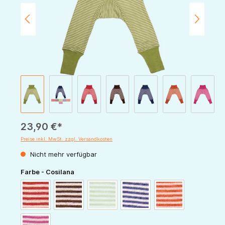
23,90 €*
Preise inkl. MwSt. zzgl. Versandkosten
Nicht mehr verfügbar
auswählen
Farbe - Cosilana
(Diese Option ist zurzeit nicht verfügbar.)
rot-natur
schoko-natur
grün-natur
marine-natur
orange-natur