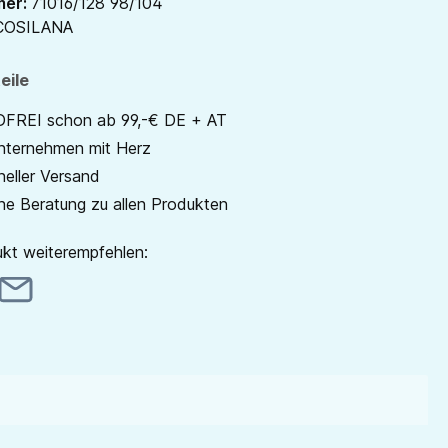
mer:
71016/128 98/104
COSILANA
eile
REI schon ab 99,-€ DE + AT
unternehmen mit Herz
neller Versand
he Beratung zu allen Produkten
kt weiterempfehlen: