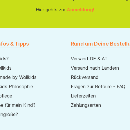
Hier gehts zur
Anmeldung!
nfos & Tipps
Rund um Deine Bestell
ids?
Versand DE & AT
lkids
Versand nach Ländern
made by Wollkids
Rückversand
ids Philosophie
Fragen zur Retoure - FAQ
pflege
Lieferzeiten
e für mein Kind?
Zahlungsarten
uhgröße?