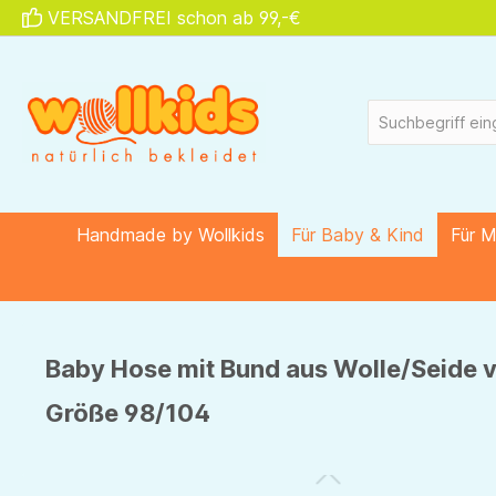
VERSANDFREI schon ab 99,-€
springen
Zur Hauptnavigation springen
Handmade by Wollkids
Für Baby & Kind
Für 
Baby Hose mit Bund aus Wolle/Seide v
Größe 98/104