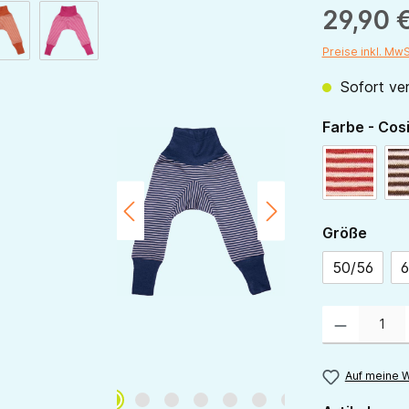
29,90 
Preise inkl. Mw
Sofort ver
Farbe - Cos
rot-natur
ausw
Größe
50/56
6
Produkt Anzahl:
Auf meine W