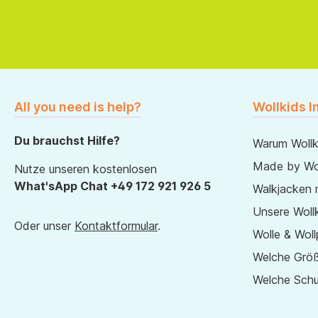
All you need is help?
Wollkids I
Du brauchst Hilfe?
Warum Wollk
Made by Wol
Nutze unseren kostenlosen
What'sApp Chat +49 172 921 926 5
Walkjacken 
Unsere Wollk
Oder unser
Kontaktformular
.
Wolle & Woll
Welche Größ
Welche Sch