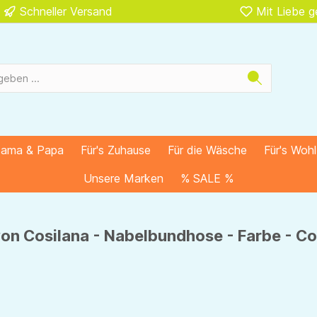
Schneller Versand
Mit Liebe 
Mama & Papa
Für's Zuhause
Für die Wäsche
Für's Woh
Unsere Marken
% SALE %
on Cosilana - Nabelbundhose - Farbe - Co