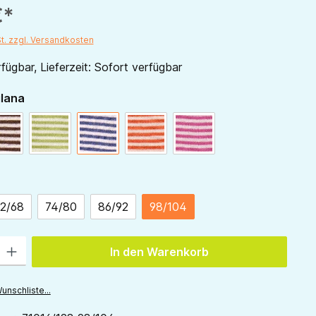
€*
St. zzgl. Versandkosten
fügbar, Lieferzeit: Sofort verfügbar
auswählen
ilana
schoko-natur
grün-natur
marine-natur
orange-natur
pink-natur
ählen
2/68
74/80
86/92
98/104
 Gib den gewünschten Wert ein oder benutze die Schaltflächen um die Anzah
In den Warenkorb
unschliste...