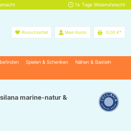
gemacht
14 Tage Widerrufsrecht
Wunschzettel
Mein Konto
0,00 €*
lbefinden
Spielen & Schenken
Nähen & Basteln
silana marine-natur &