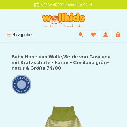
VERSANDFREI schon ab 99,-€
alt springen
Navigation
Baby Hose aus Wolle/Seide von Cosilana -
mit Kratzschutz - Farbe - Cosilana grün-
natur & Größe 74/80
Bildergalerie überspringen