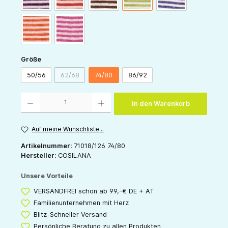
orange-natur
pink-natur
auswählen
Größe
50/56
62/68
74/80
86/92
(Diese Option ist zurzeit nicht verfügbar.)
Produkt Anzahl: Gib den gewünschten Wert ein oder benutze die Schaltflächen um die 
In den Warenkorb
Auf meine Wunschliste...
Artikelnummer:
71018/126 74/80
Hersteller:
COSILANA
Unsere Vorteile
VERSANDFREI schon ab 99,-€ DE + AT
Familienunternehmen mit Herz
Blitz-Schneller Versand
Persönliche Beratung zu allen Produkten