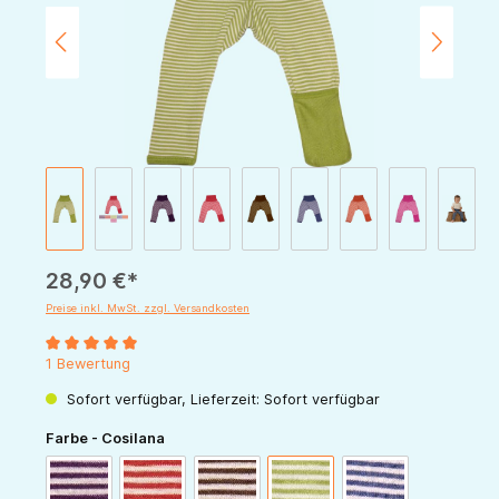
28,90 €*
Preise inkl. MwSt. zzgl. Versandkosten
Durchschnittliche Bewertung von 5 von 5 Sternen
1 Bewertung
Sofort verfügbar, Lieferzeit: Sofort verfügbar
auswählen
Farbe - Cosilana
pflaume-natur
rot-natur
schoko-natur
grün-natur
marine-natur