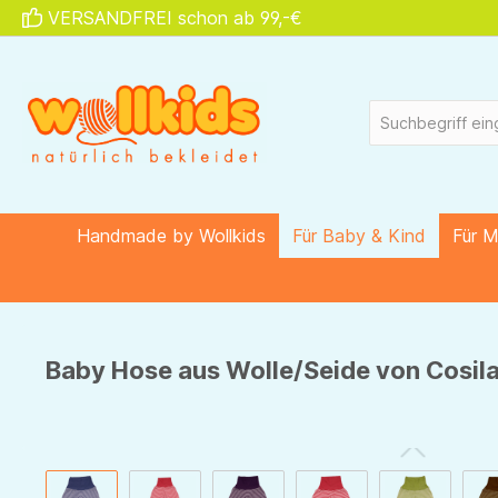
VERSANDFREI schon ab 99,-€
springen
Zur Hauptnavigation springen
Handmade by Wollkids
Für Baby & Kind
Für 
Baby Hose aus Wolle/Seide von Cosila
Bildergalerie überspringen