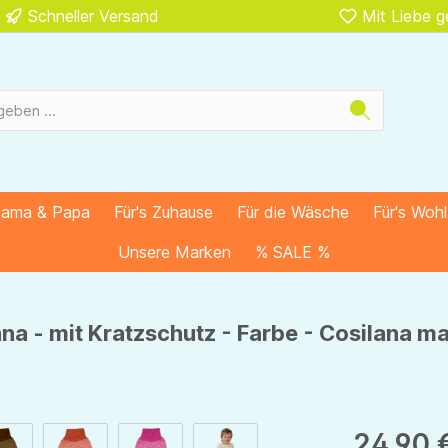
Schneller Versand
Mit Liebe 
Mama & Papa
Für's Zuhause
Für die Wäsche
Für's Woh
Unsere Marken
% SALE %
na - mit Kratzschutz - Farbe - Cosilana m
24,90 