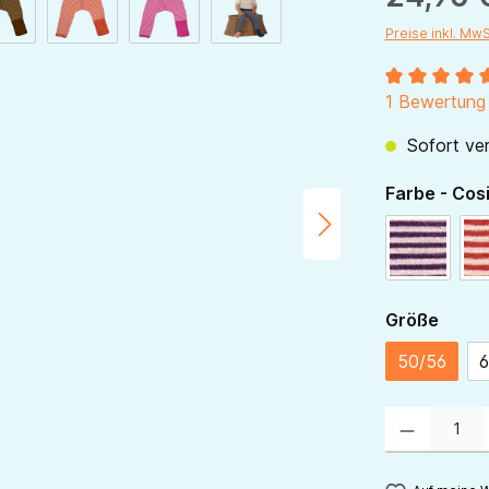
Preise inkl. Mw
Durchschnitt
1 Bewertung
Sofort ver
Farbe - Cos
pflaume-
ausw
Größe
50/56
6
Produkt Anzahl: