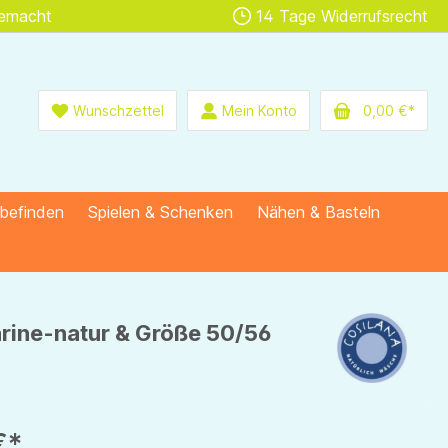
gemacht
14 Tage Widerrufsrecht
Wunschzettel
Mein Konto
0,00 €*
lbefinden
Spielen & Schenken
Nähen & Basteln
arine-natur & Größe 50/56
€*