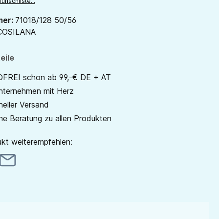
unschliste...
mer:
71018/128 50/56
COSILANA
eile
REI schon ab 99,-€ DE + AT
unternehmen mit Herz
neller Versand
he Beratung zu allen Produkten
kt weiterempfehlen: