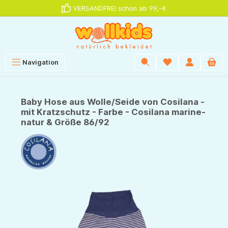
VERSANDFREI schon ab 99,-€
alt springen
Navigation
Baby Hose aus Wolle/Seide von Cosilana -
mit Kratzschutz - Farbe - Cosilana marine-
natur & Größe 86/92
Bildergalerie überspringen