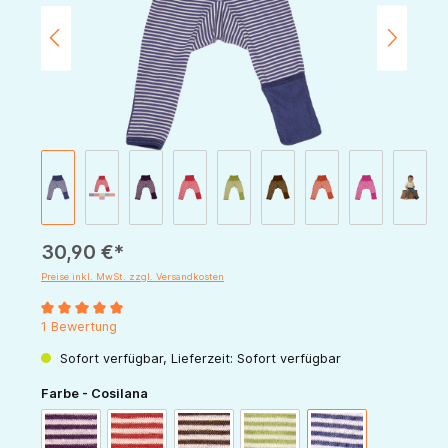
30,90 €*
Preise inkl. MwSt. zzgl. Versandkosten
Durchschnittliche Bewertung von 5 von 5 Sternen
1 Bewertung
Sofort verfügbar, Lieferzeit: Sofort verfügbar
auswählen
Farbe - Cosilana
pflaume-natur
rot-natur
schoko-natur
grün-natur
marine-natur