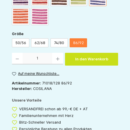
orange-natur
pink-natur
auswählen
Größe
50/56
62/68
74/80
86/92
Produkt Anzahl: Gib den gewünschten Wert ein oder benutze die Schaltflächen um die 
In den Warenkorb
Auf meine Wunschliste...
Artikelnummer:
71018/128 86/92
Hersteller:
COSILANA
Unsere Vorteile
VERSANDFREI schon ab 99,-€ DE + AT
Familienunternehmen mit Herz
Blitz-Schneller Versand
Persönliche Beratung zu allen Produkten