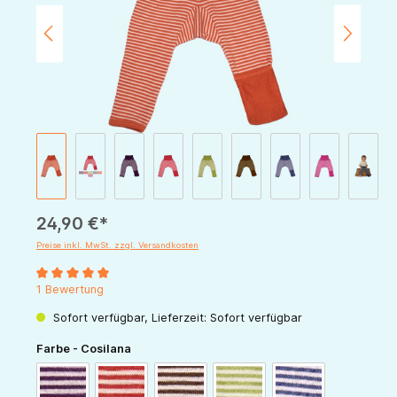
24,90 €*
Preise inkl. MwSt. zzgl. Versandkosten
Durchschnittliche Bewertung von 5 von 5 Sternen
1 Bewertung
Sofort verfügbar, Lieferzeit: Sofort verfügbar
auswählen
Farbe - Cosilana
pflaume-natur
rot-natur
schoko-natur
grün-natur
marine-natur