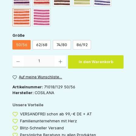
orange-natur
pink-natur
auswählen
Größe
50/56
62/68
74/80
86/92
Produkt Anzahl: Gib den gewünschten Wert ein oder benutze die Schaltflächen um die 
In den Warenkorb
Auf meine Wunschliste...
Artikelnummer:
71018/129 50/56
Hersteller:
COSILANA
Unsere Vorteile
VERSANDFREI schon ab 99,-€ DE + AT
Familienunternehmen mit Herz
Blitz-Schneller Versand
Persönliche Beratung zu allen Produkten