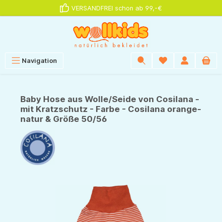
VERSANDFREI schon ab 99,-€
alt springen
Navigation
Baby Hose aus Wolle/Seide von Cosilana -
mit Kratzschutz - Farbe - Cosilana orange-
natur & Größe 50/56
Bildergalerie überspringen