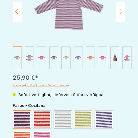
25,90 €*
Preise inkl. MwSt. zzgl. Versandkosten
Sofort verfügbar, Lieferzeit: Sofort verfügbar
auswählen
Farbe - Cosilana
(Diese Option ist zurzeit nicht verfügbar.)
pflaume-natur
rot-natur
schoko-natur
grün-natur
marine-natur