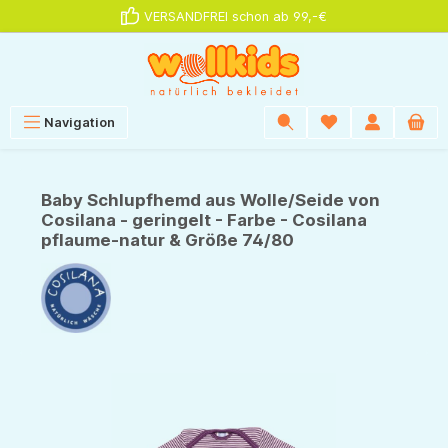
VERSANDFREI schon ab 99,-€
alt springen
Navigation
Baby Schlupfhemd aus Wolle/Seide von
Cosilana - geringelt - Farbe - Cosilana
pflaume-natur & Größe 74/80
Bildergalerie überspringen