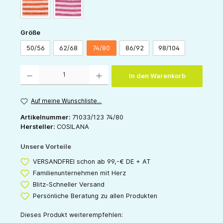
orange-natur
pink-natur
auswählen
Größe
50/56
62/68
74/80
86/92
98/104
Produkt Anzahl: Gib den gewünschten Wert ein oder benutze die Schaltflächen um die 
In den Warenkorb
Auf meine Wunschliste...
Artikelnummer:
71033/123 74/80
Hersteller:
COSILANA
Unsere Vorteile
VERSANDFREI schon ab 99,-€ DE + AT
Familienunternehmen mit Herz
Blitz-Schneller Versand
Persönliche Beratung zu allen Produkten
Dieses Produkt weiterempfehlen: