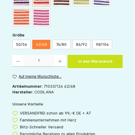
orange-natur
pink-natur
auswählen
Größe
50/56
62/68
74/80
86/92
98/104
Produkt Anzahl: Gib den gewünschten Wert ein oder benutze die Schaltflächen um die 
In den Warenkorb
Auf meine Wunschliste...
Artikelnummer:
71033/124 62/68
Hersteller:
COSILANA
Unsere Vorteile
VERSANDFREI schon ab 99,-€ DE + AT
Familienunternehmen mit Herz
Blitz-Schneller Versand
Persönliche Beratung zu allen Produkten