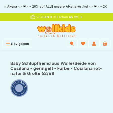
alt springen
ena - - ❤ - - 20% auf ALLE unsere Alkena-Artikel - - ❤ - - 20% NUR MIT G
VERSANDFREI schon ab 99,-€
Navigation
Baby Schlupfhemd aus Wolle/Seide von
Cosilana - geringelt - Farbe - Cosilana rot-
natur & Größe 62/68
Bildergalerie überspringen