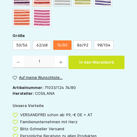
orange-natur
pink-natur
auswählen
Größe
50/56
62/68
74/80
86/92
98/104
Produkt Anzahl: Gib den gewünschten Wert ein oder benutze die Schaltflächen um die 
In den Warenkorb
Auf meine Wunschliste...
Artikelnummer:
71033/124 74/80
Hersteller:
COSILANA
Unsere Vorteile
VERSANDFREI schon ab 99,-€ DE + AT
Familienunternehmen mit Herz
Blitz-Schneller Versand
Persönliche Beratung zu allen Produkten