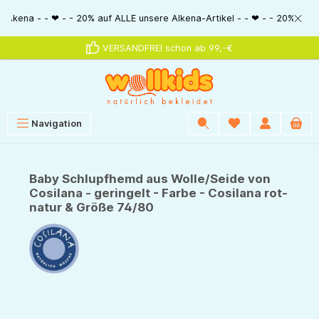
alt springen
- - ❤ - - 20% auf ALLE unsere Alkena-Artikel - - ❤ - - 20% NUR MIT Guts
VERSANDFREI schon ab 99,-€
Navigation
Baby Schlupfhemd aus Wolle/Seide von
Cosilana - geringelt - Farbe - Cosilana rot-
natur & Größe 74/80
Bildergalerie überspringen