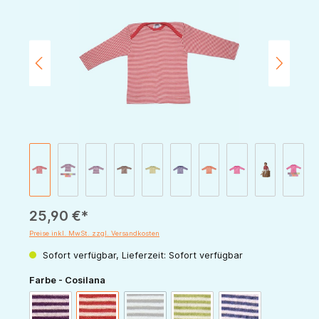
25,90 €*
Preise inkl. MwSt. zzgl. Versandkosten
Sofort verfügbar, Lieferzeit: Sofort verfügbar
auswählen
Farbe - Cosilana
(Diese Option ist zurzeit nicht verfügbar.)
pflaume-natur
rot-natur
schoko-natur
grün-natur
marine-natur