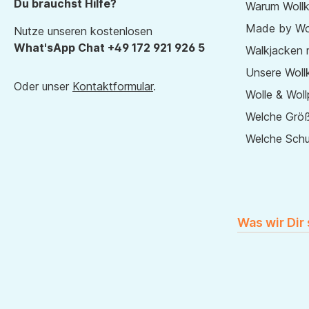
Du brauchst Hilfe?
Warum Wollk
Made by Wol
Nutze unseren kostenlosen
What'sApp Chat +49 172 921 926 5
Walkjacken 
Unsere Wollk
Oder unser
Kontaktformular
.
Wolle & Woll
Welche Größ
Welche Sch
Was wir Dir