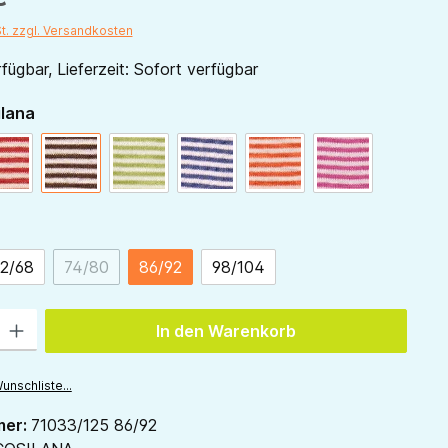
St. zzgl. Versandkosten
fügbar, Lieferzeit: Sofort verfügbar
auswählen
ilana
natur
rot-natur
schoko-natur
grün-natur
marine-natur
orange-natur
pink-natur
ählen
2/68
74/80
86/92
98/104
(Diese Option ist zurzeit nicht verfügbar.)
 Gib den gewünschten Wert ein oder benutze die Schaltflächen um die Anzah
In den Warenkorb
unschliste...
mer:
71033/125 86/92