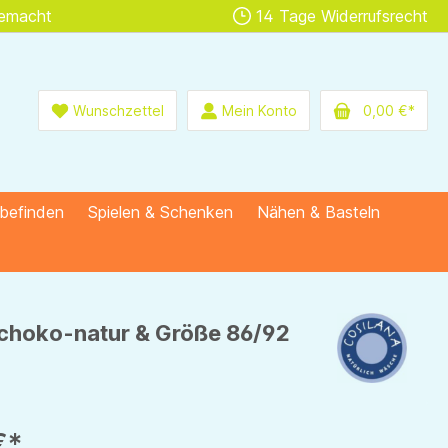
gemacht
14 Tage Widerrufsrecht
Wunschzettel
Mein Konto
0,00 €*
lbefinden
Spielen & Schenken
Nähen & Basteln
 schoko-natur & Größe 86/92
€*