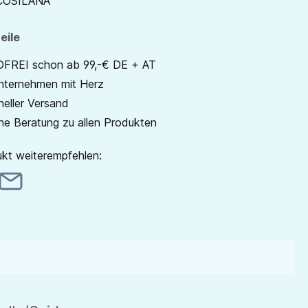
COSILANA
eile
REI schon ab 99,-€ DE + AT
unternehmen mit Herz
neller Versand
he Beratung zu allen Produkten
kt weiterempfehlen: