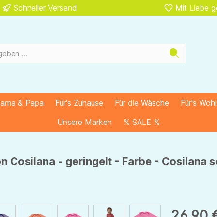
Schneller Versand
Mit Liebe 
Mama & Papa
Für's Zuhause
Für die Wäsche
Für's Woh
Unsere Marken
% SALE %
 Cosilana - geringelt - Farbe - Cosilana
26,90 