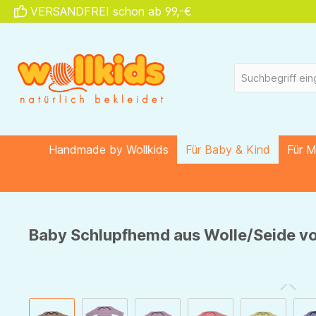
VERSANDFREI schon ab 99,-€
springen
Zur Hauptnavigation springen
Handmade by Wollkids
Für Baby & Kind
Für 
Baby Schlupfhemd aus Wolle/Seide von
Bildergalerie überspringen