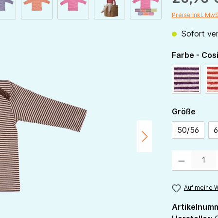
Preise inkl. Mw
Sofort ver
Farbe - Cos
pflaume-
ausw
Größe
50/56
6
Produkt Anzahl:
Auf meine W
Artikelnum