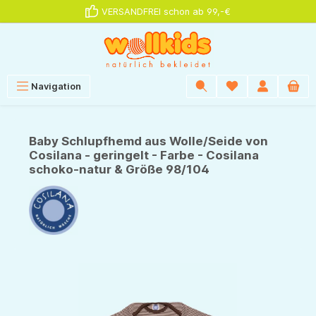
VERSANDFREI schon ab 99,-€
alt springen
Navigation
Baby Schlupfhemd aus Wolle/Seide von
Cosilana - geringelt - Farbe - Cosilana
schoko-natur & Größe 98/104
Bildergalerie überspringen