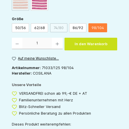
(Diese Option ist zurzeit nicht verfügbar.)
orange-natur
pink-natur
auswählen
Größe
50/56
62/68
74/80
86/92
98/104
(Diese Option ist zurzeit nicht verfügbar.)
Produkt Anzahl: Gib den gewünschten Wert ein oder benutze die Schaltflächen um die 
In den Warenkorb
Auf meine Wunschliste...
Artikelnummer:
71033/125 98/104
Hersteller:
COSILANA
Unsere Vorteile
VERSANDFREI schon ab 99,-€ DE + AT
Familienunternehmen mit Herz
Blitz-Schneller Versand
Persönliche Beratung zu allen Produkten
Dieses Produkt weiterempfehlen: