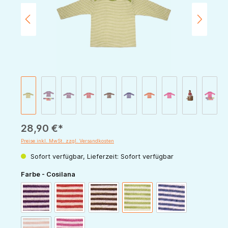
28,90 €*
Preise inkl. MwSt. zzgl. Versandkosten
Sofort verfügbar, Lieferzeit: Sofort verfügbar
auswählen
Farbe - Cosilana
pflaume-natur
rot-natur
schoko-natur
grün-natur
marine-natur