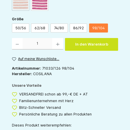
(Diese Option ist zurzeit nicht verfügbar.)
orange-natur
pink-natur
auswählen
Größe
50/56
62/68
74/80
86/92
98/104
Produkt Anzahl: Gib den gewünschten Wert ein oder benutze die Schaltflächen um die 
In den Warenkorb
Auf meine Wunschliste...
Artikelnummer:
71033/126 98/104
Hersteller:
COSILANA
Unsere Vorteile
VERSANDFREI schon ab 99,-€ DE + AT
Familienunternehmen mit Herz
Blitz-Schneller Versand
Persönliche Beratung zu allen Produkten
Dieses Produkt weiterempfehlen: