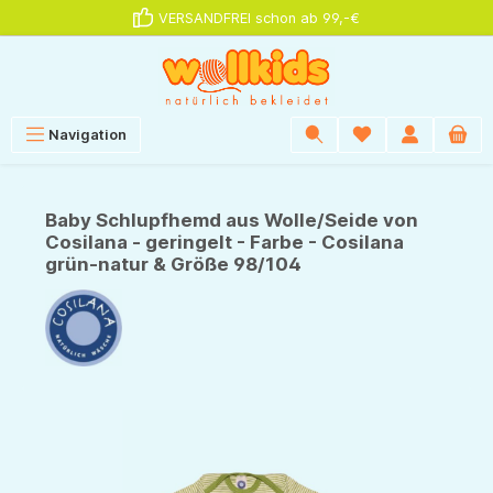
VERSANDFREI schon ab 99,-€
alt springen
Navigation
Baby Schlupfhemd aus Wolle/Seide von
Cosilana - geringelt - Farbe - Cosilana
grün-natur & Größe 98/104
Bildergalerie überspringen