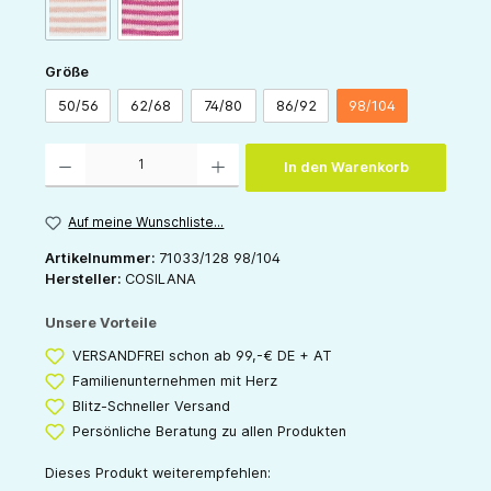
(Diese Option ist zurzeit nicht verfügbar.)
orange-natur
pink-natur
auswählen
Größe
50/56
62/68
74/80
86/92
98/104
Produkt Anzahl: Gib den gewünschten Wert ein oder benutze die Schaltflächen um die 
In den Warenkorb
Auf meine Wunschliste...
Artikelnummer:
71033/128 98/104
Hersteller:
COSILANA
Unsere Vorteile
VERSANDFREI schon ab 99,-€ DE + AT
Familienunternehmen mit Herz
Blitz-Schneller Versand
Persönliche Beratung zu allen Produkten
Dieses Produkt weiterempfehlen: