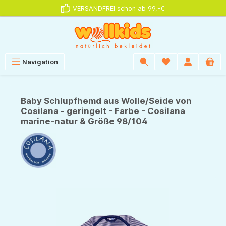
VERSANDFREI schon ab 99,-€
alt springen
Navigation
Baby Schlupfhemd aus Wolle/Seide von
Cosilana - geringelt - Farbe - Cosilana
marine-natur & Größe 98/104
Bildergalerie überspringen