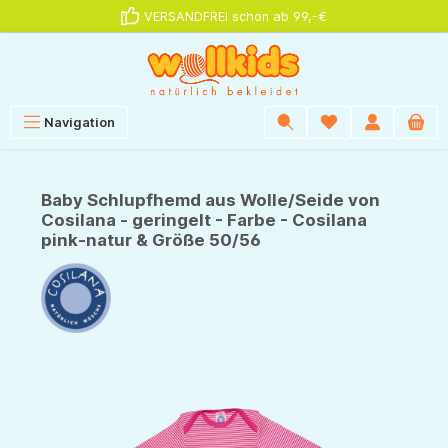
VERSANDFREI schon ab 99,-€
alt springen
Navigation
Baby Schlupfhemd aus Wolle/Seide von
Cosilana - geringelt - Farbe - Cosilana
pink-natur & Größe 50/56
Bildergalerie überspringen