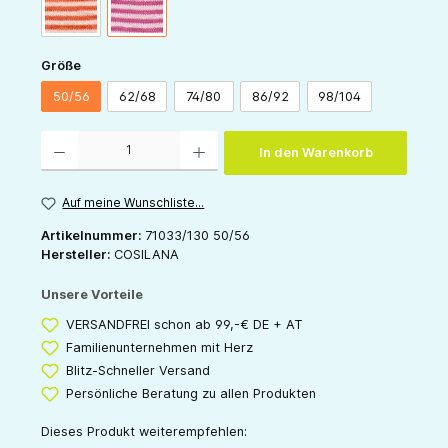
orange-natur
pink-natur
auswählen
Größe
50/56
62/68
74/80
86/92
98/104
Produkt Anzahl: Gib den gewünschten Wert ein oder benutze die Schaltflächen um die 
In den Warenkorb
Auf meine Wunschliste...
Artikelnummer:
71033/130 50/56
Hersteller:
COSILANA
Unsere Vorteile
VERSANDFREI schon ab 99,-€ DE + AT
Familienunternehmen mit Herz
Blitz-Schneller Versand
Persönliche Beratung zu allen Produkten
Dieses Produkt weiterempfehlen: