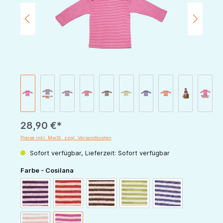
28,90 €*
Preise inkl. MwSt. zzgl. Versandkosten
Sofort verfügbar, Lieferzeit: Sofort verfügbar
auswählen
Farbe - Cosilana
pflaume-natur
rot-natur
schoko-natur
grün-natur
marine-natur