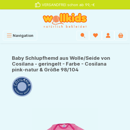
VERSANDFREI schon ab 99,-€
alt springen
Navigation
Baby Schlupfhemd aus Wolle/Seide von
Cosilana - geringelt - Farbe - Cosilana
pink-natur & Größe 98/104
Bildergalerie überspringen