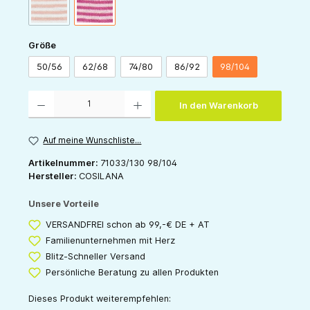
(Diese Option ist zurzeit nicht verfügbar.)
orange-natur
pink-natur
auswählen
Größe
50/56
62/68
74/80
86/92
98/104
Produkt Anzahl: Gib den gewünschten Wert ein oder benutze die Schaltflächen um die 
In den Warenkorb
Auf meine Wunschliste...
Artikelnummer:
71033/130 98/104
Hersteller:
COSILANA
Unsere Vorteile
VERSANDFREI schon ab 99,-€ DE + AT
Familienunternehmen mit Herz
Blitz-Schneller Versand
Persönliche Beratung zu allen Produkten
Dieses Produkt weiterempfehlen: