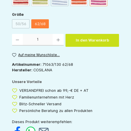
auswählen
Größe
50/56
62/68
(Diese Option ist zurzeit nicht verfügbar.)
Produkt Anzahl: Gib den gewünschten Wert ein oder benutze die Schaltflächen um die 
In den Warenkorb
Auf meine Wunschliste...
Artikelnummer:
71063/130 62/68
Hersteller:
COSILANA
Unsere Vorteile
VERSANDFREI schon ab 99,-€ DE + AT
Familienunternehmen mit Herz
Blitz-Schneller Versand
Persönliche Beratung zu allen Produkten
Dieses Produkt weiterempfehlen: