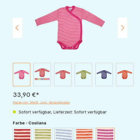
33,90 €*
Preise inkl. MwSt. zzgl. Versandkosten
Sofort verfügbar, Lieferzeit: Sofort verfügbar
auswählen
Farbe - Cosilana
(Diese Option ist zurzeit nicht verfügbar.)
rot-natur
grün-natur
marine-natur
orange-natur
pink-natur