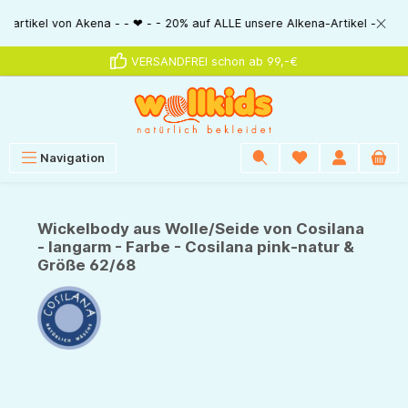
alt springen
el von Akena - - ❤ - - 20% auf ALLE unsere Alkena-Artikel - - ❤ - - 20% 
VERSANDFREI schon ab 99,-€
Navigation
Wickelbody aus Wolle/Seide von Cosilana
- langarm - Farbe - Cosilana pink-natur &
Größe 62/68
Bildergalerie überspringen