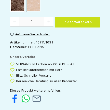
(Diese Option ist zurzeit nicht verfügbar.)
schoko-melange
orange-melange
Produkt Anzahl: Gib den gewünschten Wert ein oder benutze die Schaltflächen um die 
In den Warenkorb
Auf meine Wunschliste...
Artikelnummer:
46911/103 I
Hersteller:
COSILANA
Unsere Vorteile
VERSANDFREI schon ab 99,-€ DE + AT
Familienunternehmen mit Herz
Blitz-Schneller Versand
Persönliche Beratung zu allen Produkten
Dieses Produkt weiterempfehlen: