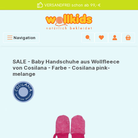
VERSANDFREI schon ab 99,-€
alt springen
Navigation
SALE - Baby Handschuhe aus Wollfleece
von Cosilana - Farbe - Cosilana pink-
melange
Bildergalerie überspringen