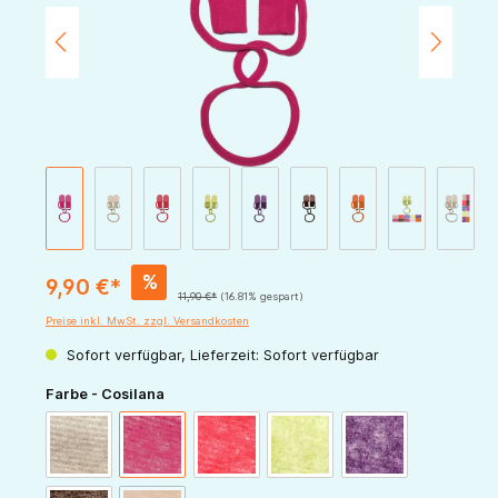
%
9,90 €*
11,90 €*
(16.81% gespart)
Preise inkl. MwSt. zzgl. Versandkosten
Sofort verfügbar, Lieferzeit: Sofort verfügbar
auswählen
Farbe - Cosilana
latte-macchiato
pink-melange
rot-melange
grün-melange
pflaume-melange