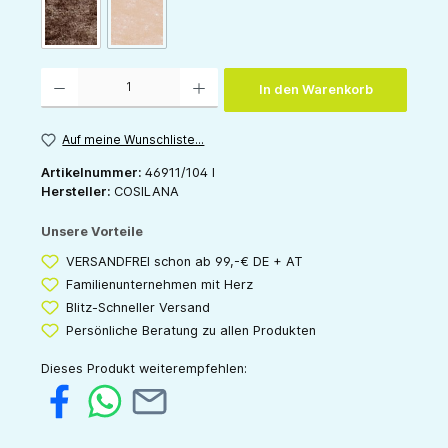
(Diese Option ist zurzeit nicht verfügbar.)
schoko-melange
orange-melange
Produkt Anzahl: Gib den gewünschten Wert ein oder benutze die Schaltflächen um die 
In den Warenkorb
Auf meine Wunschliste...
Artikelnummer:
46911/104 I
Hersteller:
COSILANA
Unsere Vorteile
VERSANDFREI schon ab 99,-€ DE + AT
Familienunternehmen mit Herz
Blitz-Schneller Versand
Persönliche Beratung zu allen Produkten
Dieses Produkt weiterempfehlen: