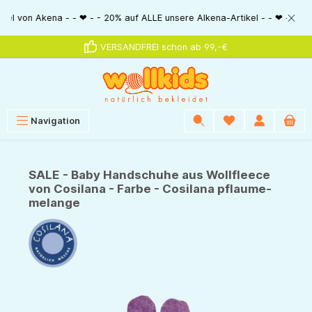
alt springen
 Akena - - ❤ - - 20% auf ALLE unsere Alkena-Artikel - - ❤ - - 20% NUR M
VERSANDFREI schon ab 99,-€
Navigation
SALE - Baby Handschuhe aus Wollfleece
von Cosilana - Farbe - Cosilana pflaume-
melange
Bildergalerie überspringen