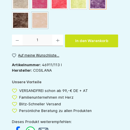
latte-macchiato
pink-melange
rot-melange
grün-melange
pflaume-melange
(Diese Option ist zurzeit nicht verfügbar.)
schoko-melange
orange-melange
Produkt Anzahl: Gib den gewünschten Wert ein oder benutze die Schaltflächen um die 
In den Warenkorb
Auf meine Wunschliste...
Artikelnummer:
46911/113 I
Hersteller:
COSILANA
Unsere Vorteile
VERSANDFREI schon ab 99,-€ DE + AT
Familienunternehmen mit Herz
Blitz-Schneller Versand
Persönliche Beratung zu allen Produkten
Dieses Produkt weiterempfehlen: